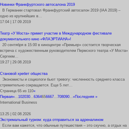
Новинки Франкфуртского автосалона 2019
В Германии стартовал Франкфуртский автосалон 2019 (IAA 2019) –
одно из крупнейших в…
17:04 | 17.09.2019
Театр «У Моста» примет участие в Международном фестивале
документального кино «ФЛАЭРТИАНА»!
20 сентября в 15:00 в киноцентре «Премьер» состоится творческая
встреча с художественным руководителем Пермского театра «У Моста»
Сергеем…
19:27 | 29.08.2019
Становой хребет общества
Экономисты и социологи бьют тревогу: численность среднего класса
стремительно сокращается. Еще 5 лет…
Страница 65 из 110
«
Первая
«
...
10
20
30
...
63
64
65
66
67
...
70
80
90
...
»
Последняя »
International Business
13:25 | 02.08.2026
Экстремальный туризм: куда отправиться за адреналином
Если вам кажется, что обычные путешествия – это скучно, а отдых на