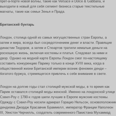
прет-а-порте новой волны, такие как Versace и Dolce & Gabbanа, и
выходили в новый для себя сегмент бизнеса старые текстильные
магнаты, такие как семьи Зенья и Прада.
Британский бунтарь
Лондон, столица одной из самых могущественных стран Европы, а
затем и мира, всегда был сосредоточением денег и власти. Правящие
династии Тюдоров, а затем и Стюартов тратили немалые деньги на
роскошную жизнь, включая костюмы и платья. Следовал за ними и
двор. Однако на модной карте Европы Лондон смог по-настоящему
составить конкуренцию Парижу только в конце XVIII века, когда в
общественной жизни Британской империи возник феномен денди –
богатого буржуа, стремящегося привлечь к себе внимание в свете.
Лондон на долгие годы стал столицей мужской моды, в то время как
Париж оставался столицей моды женской. Именно на лондонской улице
Сэвил-Роу с 1790-х годов шили лучшие в Европе мужские костюмы.
Одежду с Сэвил-Роу носили адмирал Горацио Нельсон, основоположник
дендизма Джордж Красавчик Браммелл, император Франции Наполеон
III, Уинстон Черчилль, создатель современного Пакистана Мухаммад