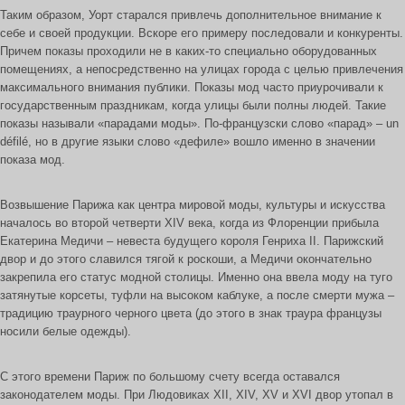
Таким образом, Уорт старался привлечь дополнительное внимание к
себе и своей продукции. Вскоре его примеру последовали и конкуренты.
Причем показы проходили не в каких-то специально оборудованных
помещениях, а непосредственно на улицах города с целью привлечения
максимального внимания публики. Показы мод часто приурочивали к
государственным праздникам, когда улицы были полны людей. Такие
показы называли «парадами моды». По-французски слово «парад» – un
défilé, но в другие языки слово «дефиле» вошло именно в значении
показа мод.
Возвышение Парижа как центра мировой моды, культуры и искусства
началось во второй четверти XIV века, когда из Флоренции прибыла
Екатерина Медичи – невеста будущего короля Генриха II. Парижский
двор и до этого славился тягой к роскоши, а Медичи окончательно
закрепила его статус модной столицы. Именно она ввела моду на туго
затянутые корсеты, туфли на высоком каблуке, а после смерти мужа –
традицию траурного черного цвета (до этого в знак траура французы
носили белые одежды).
С этого времени Париж по большому счету всегда оставался
законодателем моды. При Людовиках XII, XIV, XV и XVI двор утопал в