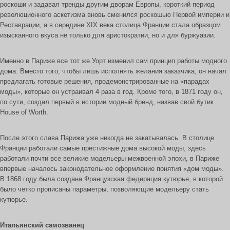
роскоши и задавал тренды другим дворам Европы, короткий период
революционного аскетизма вновь сменился роскошью Первой империи и
Реставрации, а в середине XIX века столица Франции стала образцом
изысканного вкуса не только для аристократии, но и для буржуазии.
Именно в Париже все тот же Уорт изменил сам принцип работы модного
дома. Вместо того, чтобы лишь исполнять желания заказчика, он начал
предлагать готовые решения, продемонстрированные на «парадах
моды», которые он устраивал 4 раза в год. Кроме того, в 1871 году он,
по сути, создал первый в истории модный бренд, назвав свой бутик
House of Worth.
После этого слава Парижа уже никогда не закатывалась. В столице
Франции работали самые престижные дома высокой моды, здесь
работали почти все великие модельеры межвоенной эпохи, в Париже
впервые началось законодательное оформление понятия «дом моды».
В 1868 году была создана Французская федерация кутюрье, в которой
было четко прописаны параметры, позволяющие модельеру стать
кутюрье.
Итальянский самозванец