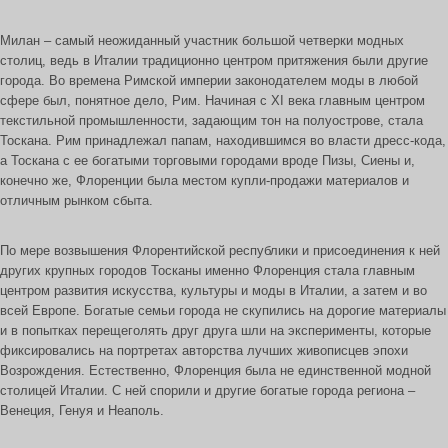
Милан – самый неожиданный участник большой четверки модных
столиц, ведь в Италии традиционно центром притяжения были другие
города. Во времена Римской империи законодателем моды в любой
сфере был, понятное дело, Рим. Начиная с XI века главным центром
текстильной промышленности, задающим тон на полуострове, стала
Тоскана. Рим принадлежал папам, находившимся во власти дресс-кода,
а Тоскана с ее богатыми торговыми городами вроде Пизы, Сиены и,
конечно же, Флоренции была местом купли-продажи материалов и
отличным рынком сбыта.
По мере возвышения Флорентийской республики и присоединения к ней
других крупных городов Тосканы именно Флоренция стала главным
центром развития искусства, культуры и моды в Италии, а затем и во
всей Европе. Богатые семьи города не скупились на дорогие материалы
и в попытках перещеголять друг друга шли на эксперименты, которые
фиксировались на портретах авторства лучших живописцев эпохи
Возрождения. Естественно, Флоренция была не единственной модной
столицей Италии. С ней спорили и другие богатые города региона –
Венеция, Генуя и Неаполь.