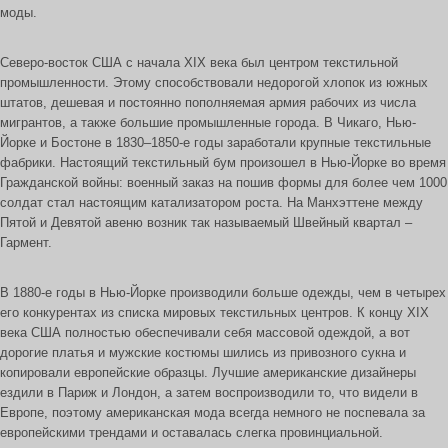
моды.
Северо-восток США с начала XIX века был центром текстильной
промышленности. Этому способствовали недорогой хлопок из южных
штатов, дешевая и постоянно пополняемая армия рабочих из числа
мигрантов, а также большие промышленные города. В Чикаго, Нью-
Йорке и Бостоне в 1830–1850-е годы заработали крупные текстильные
фабрики. Настоящий текстильный бум произошел в Нью-Йорке во время
Гражданской войны: военный заказ на пошив формы для более чем 1000
солдат стал настоящим катализатором роста. На Манхэттене между
Пятой и Девятой авеню возник так называемый Швейный квартал –
Гармент.
В 1880-е годы в Нью-Йорке производили больше одежды, чем в четырех
его конкурентах из списка мировых текстильных центров. К концу XIX
века США полностью обеспечивали себя массовой одеждой, а вот
дорогие платья и мужские костюмы шились из привозного сукна и
копировали европейские образцы. Лучшие американские дизайнеры
ездили в Париж и Лондон, а затем воспроизводили то, что видели в
Европе, поэтому американская мода всегда немного не поспевала за
европейскими трендами и оставалась слегка провинциальной.