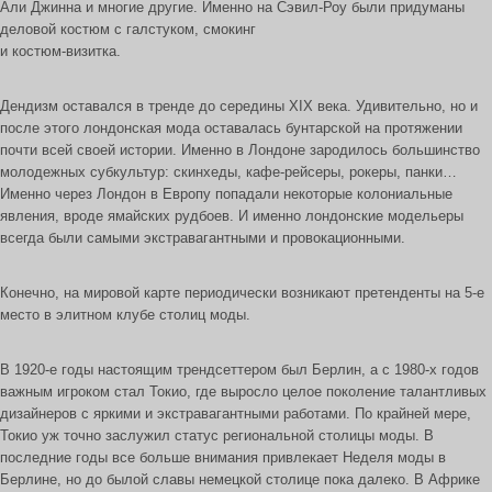
Али Джинна и многие другие. Именно на Сэвил-Роу были придуманы
деловой костюм с галстуком, смокинг
и костюм-визитка.
Дендизм оставался в тренде до середины XIX века. Удивительно, но и
после этого лондонская мода оставалась бунтарской на протяжении
почти всей своей истории. Именно в Лондоне зародилось большинство
молодежных субкультур: скинхеды, кафе-рейсеры, рокеры, панки…
Именно через Лондон в Европу попадали некоторые колониальные
явления, вроде ямайских рудбоев. И именно лондонские модельеры
всегда были самыми экстравагантными и провокационными.
Конечно, на мировой карте периодически возникают претенденты на 5-е
место в элитном клубе столиц моды.
В 1920-е годы настоящим трендсеттером был Берлин, а с 1980-х годов
важным игроком стал Токио, где выросло целое поколение талантливых
дизайнеров с яркими и экстравагантными работами. По крайней мере,
Токио уж точно заслужил статус региональной столицы моды. В
последние годы все больше внимания привлекает Неделя моды в
Берлине, но до былой славы немецкой столице пока далеко. В Африке