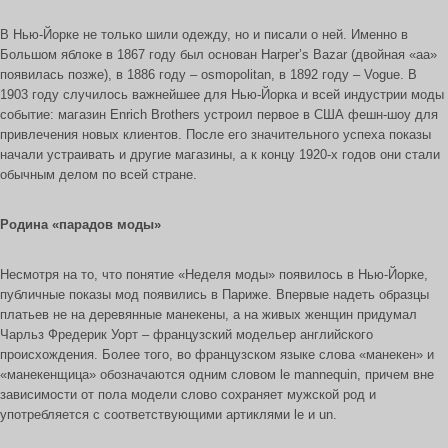
В Нью-Йорке не только шили одежду, но и писали о ней. Именно в
Большом яблоке в 1867 году был основан Harper’s Bazar (двойная «аа»
появилась позже), в 1886 году – osmopolitan, в 1892 году – Vogue. В
1903 году случилось важнейшее для Нью-Йорка и всей индустрии моды
событие: магазин Enrich Brothers устроил первое в США фешн-шоу для
привлечения новых клиентов. После его значительного успеха показы
начали устраивать и другие магазины, а к концу 1920-х годов они стали
обычным делом по всей стране.
Родина «парадов моды»
Несмотря на то, что понятие «Неделя моды» появилось в Нью-Йорке,
публичные показы мод появились в Париже. Впервые надеть образцы
платьев не на деревянные манекены, а на живых женщин придумал
Чарльз Фредерик Уорт – французский модельер английского
происхождения. Более того, во французском языке слова «манекен» и
«манекенщица» обозначаются одним словом le mannequin, причем вне
зависимости от пола модели слово сохраняет мужской род и
употребляется с соответствующими артиклями le и un.