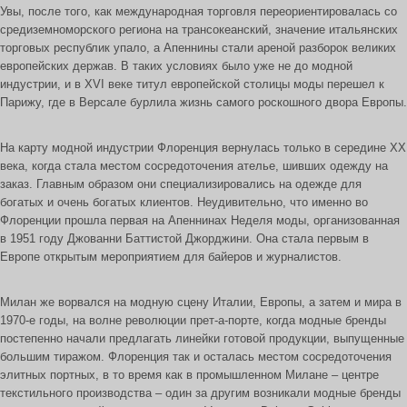
Увы, после того, как международная торговля переориентировалась со
средиземноморского региона на трансокеанский, значение итальянских
торговых республик упало, а Апеннины стали ареной разборок великих
европейских держав. В таких условиях было уже не до модной
индустрии, и в XVI веке титул европейской столицы моды перешел к
Парижу, где в Версале бурлила жизнь самого роскошного двора Европы.
На карту модной индустрии Флоренция вернулась только в середине XX
века, когда стала местом сосредоточения ателье, шивших одежду на
заказ. Главным образом они специализировались на одежде для
богатых и очень богатых клиентов. Неудивительно, что именно во
Флоренции прошла первая на Апеннинах Неделя моды, организованная
в 1951 году Джованни Баттистой Джорджини. Она стала первым в
Европе открытым мероприятием для байеров и журналистов.
Милан же ворвался на модную сцену Италии, Европы, а затем и мира в
1970-е годы, на волне революции прет-а-порте, когда модные бренды
постепенно начали предлагать линейки готовой продукции, выпущенные
большим тиражом. Флоренция так и осталась местом сосредоточения
элитных портных, в то время как в промышленном Милане – центре
текстильного производства – один за другим возникали модные бренды