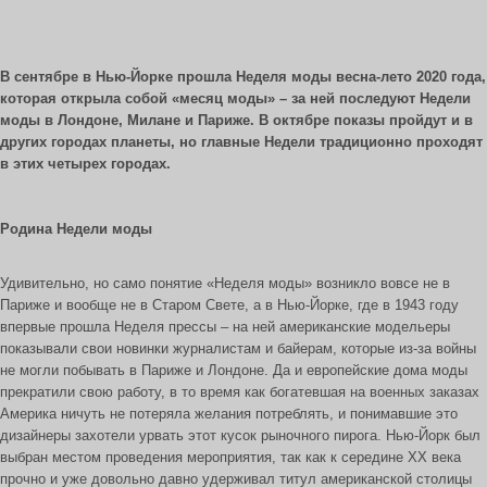
В сентябре в Нью-Йорке прошла Неделя моды весна-лето 2020 года,
которая открыла собой «месяц моды» – за ней последуют Недели
моды в Лондоне, Милане и Париже. В октябре показы пройдут и в
других городах планеты, но главные Недели традиционно проходят
в этих четырех городах.
Родина Недели моды
Удивительно, но само понятие «Неделя моды» возникло вовсе не в
Париже и вообще не в Старом Свете, а в Нью-Йорке, где в 1943 году
впервые прошла Неделя прессы – на ней американские модельеры
показывали свои новинки журналистам и байерам, которые из-за войны
не могли побывать в Париже и Лондоне. Да и европейские дома моды
прекратили свою работу, в то время как богатевшая на военных заказах
Америка ничуть не потеряла желания по­треблять, и понимавшие это
дизайнеры захотели урвать этот кусок рыночного пирога. Нью-Йорк был
выбран местом проведения мероприятия, так как к середине XX века
прочно и уже довольно давно удерживал титул американской столицы