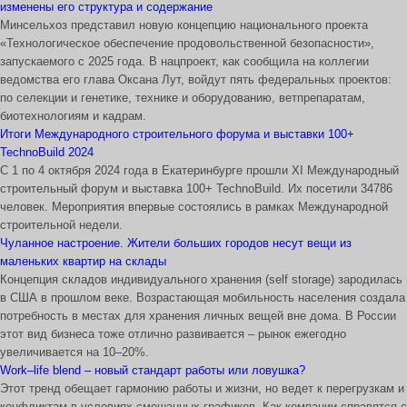
изменены его структура и содержание
Минсельхоз представил новую концепцию национального проекта
«Технологическое обеспечение продовольственной безопасности»,
запускаемого с 2025 года. В нацпроект, как сообщила на коллегии
ведомства его глава Оксана Лут, войдут пять федеральных проектов:
по селекции и генетике, технике и оборудованию, ветпрепаратам,
биотехнологиям и кадрам.
Итоги Международного строительного форума и выставки 100+
TechnoBuild 2024
С 1 по 4 октября 2024 года в Екатеринбурге прошли XI Международный
строительный форум и выставка 100+ TechnoBuild. Их посетили 34786
человек. Мероприятия впервые состоялись в рамках Международной
строительной недели.
Чуланное настроение. Жители больших городов несут вещи из
маленьких квартир на склады
Концепция складов индивидуального хранения (self storage) зародилась
в США в прошлом веке. Возрастающая мобильность населения создала
потребность в местах для хранения личных вещей вне дома. В России
этот вид бизнеса тоже отлично развивается – рынок ежегодно
увеличивается на 10–20%.
Work–life blend – новый стандарт работы или ловушка?
Этот тренд обещает гармонию работы и жизни, но ведет к перегрузкам и
конфликтам в условиях смешанных графиков. Как компании справятся с