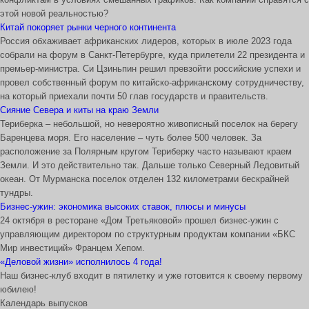
этой новой реальностью?
Китай покоряет рынки черного континента
Россия обхаживает африканских лидеров, которых в июле 2023 года
собрали на форум в Санкт-Петербурге, куда прилетели 22 президента и
премьер-министра. Си Цзиньпин решил превзойти российские успехи и
провел собственный форум по китайско-африканскому сотрудничеству,
на который приехали почти 50 глав государств и правительств.
Сияние Севера и киты на краю Земли
Териберка – небольшой, но невероятно живописный поселок на берегу
Баренцева моря. Его население – чуть более 500 человек. За
расположение за Полярным кругом Териберку часто называют краем
Земли. И это действительно так. Дальше только Северный Ледовитый
океан. От Мурманска поселок отделен 132 километрами бескрайней
тундры.
Бизнес-ужин: экономика высоких ставок, плюсы и минусы
24 октября в ресторане «Дом Третьяковой» прошел бизнес-ужин с
управляющим директором по структурным продуктам компании «БКС
Мир инвестиций» Францем Хепом.
«Деловой жизни» исполнилось 4 года!
Наш бизнес-клуб входит в пятилетку и уже готовится к своему первому
юбилею!
Календарь выпусков