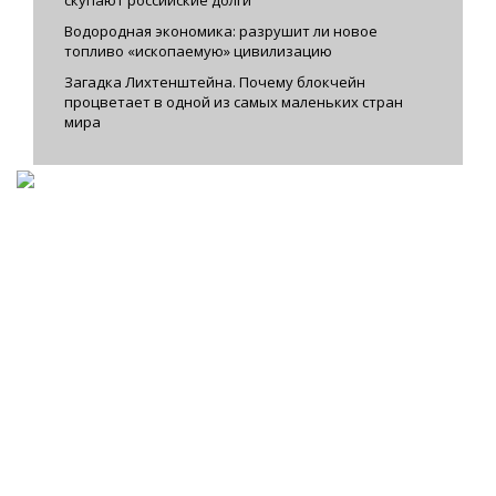
скупают российские долги
Водородная экономика: разрушит ли новое
топливо «ископаемую» цивилизацию
Загадка Лихтенштейна. Почему блокчейн
процветает в одной из самых маленьких стран
мира
Facebook
|
VKontakte
|
YouTube
|
Instagram