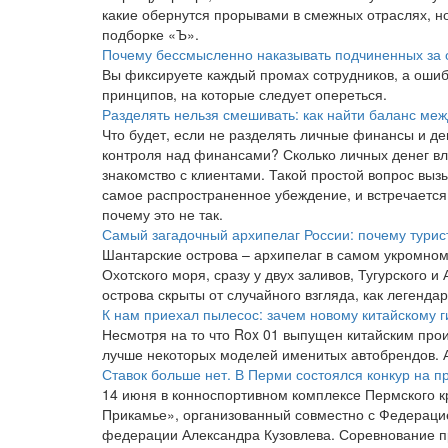
какие обернутся прорывами в смежных отраслях, но
подборке «Ъ».
Почему бессмысленно наказывать подчиненных за
Вы фиксируете каждый промах сотрудников, а ошибо
принципов, на которые следует опереться.
Разделять нельзя смешивать: как найти баланс м
Что будет, если не разделять личные финансы и де
контроля над финансами? Сколько личных денег вл
знакомство с клиентами. Такой простой вопрос выз
самое распространенное убеждение, и встречается
почему это не так.
Самый загадочный архипелаг России: почему турис
Шантарские острова – архипелаг в самом укромном 
Охотского моря, сразу у двух заливов, Тугурского и
острова скрыты от случайного взгляда, как легенда
К нам приехал пылесос: зачем новому китайскому г
Несмотря на то что Rox 01 выпущен китайским про
лучше некоторых моделей именитых автобрендов. А
Ставок больше нет. В Перми состоялся конкур на 
14 июня в конноспортивном комплексе Пермского к
Прикамье», организованный совместно с Федерацие
федерации Александра Кузовлева. Соревнование пр