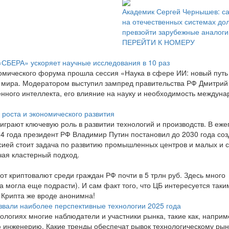
Академик Сергей Чернышев: с
на отечественных системах до
превзойти зарубежные аналоги
ПЕРЕЙТИ К НОМЕРУ
 «СБЕРА» ускоряет научные исследования в 10 раз
мического форума прошла сессия «Наука в сфере ИИ: новый путь
о мира. Модератором выступил зампред правительства РФ Дмитрий
нного интеллекта, его влияние на науку и необходимость междуна
роста и экономического развития
играют ключевую роль в развитии технологий и производств. В еж
 года президент РФ Владимир Путин постановил до 2030 года соз
сией стоит задача по развитию промышленных центров и малых и 
чая кластерный подход.
от криптовалют среди граждан РФ почти в 5 трлн руб. Здесь много
а могла еще подрасти). И сам факт того, что ЦБ интересуется таки
? Крипта же вроде анонимна!
азвали наиболее перспективные технологии 2025 года
ологиях многие наблюдатели и участники рынка, такие как, наприм
 инженерию. Какие тренды обеспечат рывок технологическому рынк