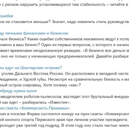
 с риском нарушить установившуюся там стабильность – читайте в
 ошибки
к не становится меньше? Значит, надо изменить стиль руководств
ежду личными финансами и бизнесом
ньги бизнеса? Какие ошибки собственников неизменно ведут к поте
ожено в ваш бизнес? Один из первых вопросов, с которого я начи
ывает временами неоднозначную реакцию. «В бизнесе все деньги м
 оно не только у начинающих предпринимателей. Давайте разбира
ты едут на Шантарские острова?
уголке Дальнего Востока России. Он расположен в западной части
 Академии, и Удской губы. Несмотря на сравнительную близость к м
рный остров сокровищ. Хотя почему «как»?
ибриду нужна кухня
изводителем роботов-пылесосов, выглядит этот брутальный внедор
 как едет – разбирались «Известия».
приз газеты «Коммерсантъ-Прикамье»
рая в поселке Ферма состоялся конкур на приз газеты «Коммерсан
й конного спорта Пермского края при личном участии президента
оходит уже третий год подряд. В этом году оно стало частью чемп