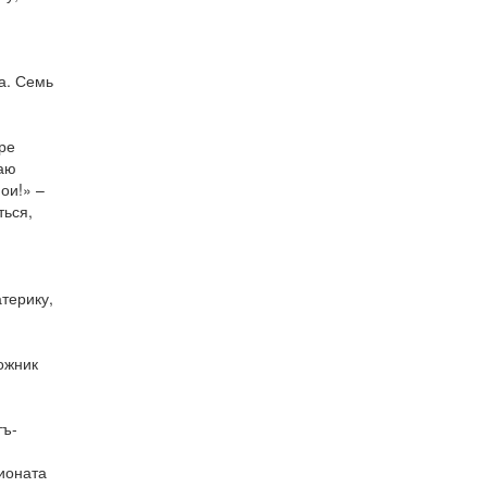
а. Семь
ре
наю
ои!» –
ться,
атерику,
ожник
тъ-
ионата