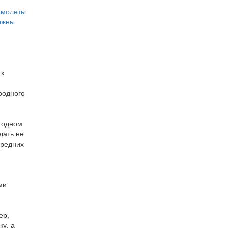
амолеты
лжны
 к
родного
егодном
дать не
средних
ми
ер,
у, а