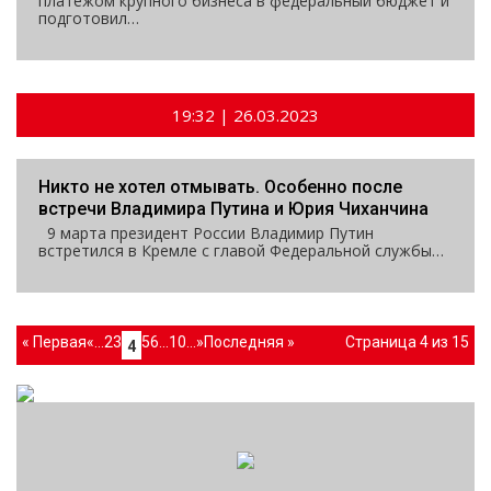
платежом крупного бизнеса в федеральный бюджет и
подготовил…
19:32 | 26.03.2023
Никто не хотел отмывать. Особенно после
встречи Владимира Путина и Юрия Чиханчина
9 марта президент России Владимир Путин
встретился в Кремле с главой Федеральной службы…
« Первая
«
...
2
3
5
6
...
10
...
»
Последняя »
Страница 4 из 15
4