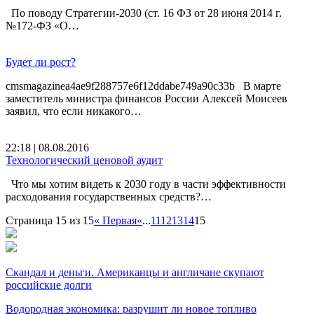
По поводу Стратегии-2030 (ст. 16 ФЗ от 28 июня 2014 г.
№172-ФЗ «О…
Будет ли рост?
cmsmagazinea4ae9f288757e6f12ddabe749a90c33b В марте
заместитель министра финансов России Алексей Моисеев
заявил, что если никакого…
22:18 | 08.08.2016
Технологический ценовой аудит
Что мы хотим видеть к 2030 году в части эффективности
расходования государственных средств?…
Страница 15 из 15
« Первая
«
...
11
12
13
14
15
Скандал и деньги. Американцы и англичане скупают
российские долги
Водородная экономика: разрушит ли новое топливо