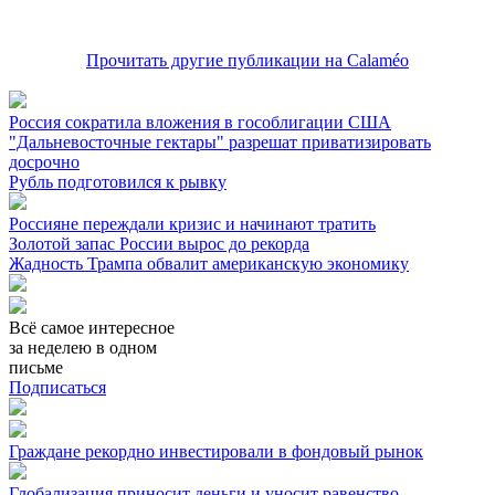
Прочитать другие публикации на Calaméo
Россия сократила вложения в гособлигации США
"Дальневосточные гектары" разрешат приватизировать
досрочно
Рубль подготовился к рывку
Россияне переждали кризис и начинают тратить
Золотой запас России вырос до рекорда
Жадность Трампа обвалит американскую экономику
Всё самое интересное
за неделею в одном
письме
Подписаться
Граждане рекордно инвестировали в фондовый рынок
Глобализация приносит деньги и уносит равенство