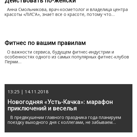
Действовать по-женски
Анна Смольникова, врач-косметолог и владелица центра
красоты «ЛИС’А», знает все о красоте, потому что…
Фитнес по вашим правилам
О важности сервиса, будущем фитнес-индустрии и
особенностях одного из самых популярных фитнес-клубов
Перми…
13:25 | 14.11.2018
Новогодняя «Усть-Качка»: марафон
приключений и веселья
В предвкушении главного праздника года планируем
поездку выходного дня с коллегами, не забываем…