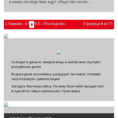
и какие последствия ждут общество после…
« Первая
«
...
6
7
9
10
...
»
Последняя »
Страница 8 из 11
8
Скандал и деньги. Американцы и англичане скупают
российские долги
Водородная экономика: разрушит ли новое топливо
«ископаемую» цивилизацию
Загадка Лихтенштейна. Почему блокчейн процветает
в одной из самых маленьких стран мира