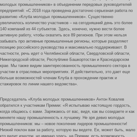
молодых промышленников» в объединении передовых руководителей
предприятий: «С 2018 года проведена достаточно серьезная работа по
развитию «Клуба молодых промышленников». Существенно
увеличилось количество участников – на сегодняшний день это более
140 компаний из 44 субъектов. Здесь, конечно, нужно вести более
активную работу, чтобы охватить все 89 регионов. При этом нельзя
забывать про активные промышленные регионы, которые разделяют
позицию российского руководства и максимально поддерживают. В
частности, речь идет о Челябинской области, Свердловской области,
Нижегородской области, Республике Башкортостан и Краснодарском
крае. Мы также видим заинтересованность промышленного сектора в
участии в отраслевых мероприятиях. И действительно, это дает еще
больше возможностей членам Клуба в прохождении практик и
стажировок по линии нашего ведомства».
Председатель «Клуба молодых промышленников» Антон Ковалев
обратился к участникам Премии: «Я испытываю настоящую гордость,
когда общаюсь с вами. Заряжаюсь от вас, видя, как вы созидаете и как
меняете нашу промышленность к лучшему. Не зря девиз молодых
промышленников: мы – новое поколение лидеров промышленности!
Низкий поклон вам за работу, которую вы ведете. Ее, может быть, мало
кто видит изнутри, но именно здесь, на Премии, есть возможность