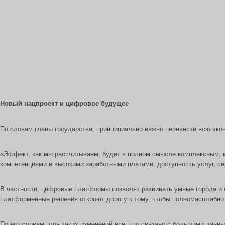
Новый нацпроект и цифровое будущее
По словам главы государства, принципиально важно перевести всю экон
«Эффект, как мы рассчитываем, будет в полном смысле комплексным, м
компетенциями и высокими заработными платами, доступность услуг, с
В частности, цифровые платформы позволят развивать умные города и б
платформенные решения откроют дорогу к тому, чтобы полномасштабно 
По его словам, для таких изменений все, что связано с большими данны