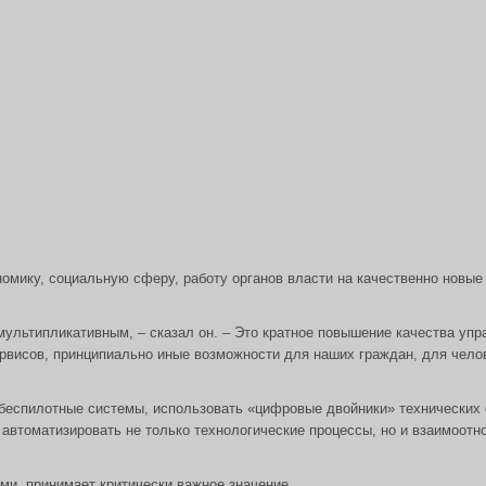
омику, социальную сферу, работу органов власти на качественно новые
ультипликативным, – сказал он. – Это кратное повышение качества упр
ервисов, принципиально иные возможности для наших граждан, для чело
еспилотные системы, использовать «цифровые двойники» технических си
автоматизировать не только технологические процессы, но и взаимоотн
ми, принимает критически важное значение.