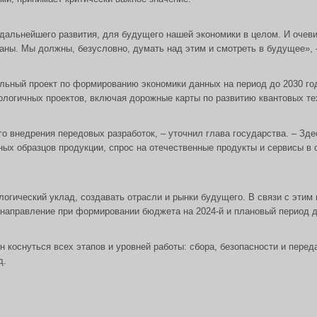
дальнейшего развития, для будущего нашей экономики в целом. И очеви
раны. Мы должны, безусловно, думать над этим и смотреть в будущее», 
нальный проект по формированию экономики данных на период до 2030 г
ологичных проектов, включая дорожные карты по развитию квантовых тех
 внедрения передовых разработок, – уточнил глава государства. – Здес
ых образцов продукции, спрос на отечественные продукты и сервисы в 
гический уклад, создавать отрасли и рынки будущего. В связи с этим 
е направление при формировании бюджета на 2024-й и плановый период д
оснуться всех этапов и уровней работы: сбора, безопасности и переда
д.