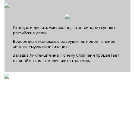
Скандал и деньги. Американцы и англичане скупают
российские долги
Водородная экономика: разрушит ли новое топливо
«ископаемую» цивилизацию
Загадка Лихтенштейна. Почему блокчейн процветает
в одной из самых маленьких стран мира
Facebook
|
VKontakte
|
YouTube
|
Instagram