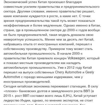
Экономический успех Китая произошел благодаря
совместным усилиям правительства и предпринимательского
сектора. Другими словами, именно правительство решает,
какие компании нуждаются в росте, а какие нет. С точки
зрения предпринимательства такой путь может показаться
неэффективным и более медленным. Однако именно в Китае,
стране, где в промышленном секторе до 2000-х годов вообще
не было предпринимателей, такая модель доказала свою
невероятную успешность. Менее чем за десять лет Китай,
набравшись опыта от иностранных компаний, перешел к
собственному производству. Примером тому может стать
автомобильная промышленность. В начале 2000-х
правительство Китая привлекло концерн Volkswagen, который
и показал местным производителям как наладить
автомобильную промышленность. Уже к 2012 году Китай
перешел на выпуск собственных Chery Automotive и Geely
Automotive с гораздо меньшими издержками, чем у
иностранных производителей.
Сегодня китайская экономика переживает стагнацию. В силу
«плохих» банковских долгов и замедленного роста ВВП (в
2015 г. рост ВВП составил всего лишь 6,9%), Китай уступает
лидерство Индии, однако, по мнению экспертов, не стоит
преуменьшать роль Китая в мировой экономике. Как