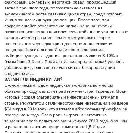
факторами. Во-первых, нефтяной обвал, произошедший
весной прошлого года, положительно сказался на
экономическом росте развивающихся стран, среди которых
Индия заняла лидирующие позиции. Более того, при
сохраняющейся относительно низкой цене на нефть у
развивающихся стран появился «золотой» шанс ускорить свое
экономическое развитие, тем самым увеличить спрос
на нефть, что через два-три года непременно скажется
на ценах. Правительство Индии поставило весьма
амбициозную цель – достичь роста экономики на 8-10% в
ближайшие 3-5 лет. Формула успеха проста: низкий уровень
урбанизации, дешевая рабочая сила и быстрорастущий
средний класс.
ЗАТМИТ ЛИ ИНДИЯ КИТАЙ?
Экономическим чудом индийская экономика во многом
обязана приходу к власти премьер-министра Нарендры Моди,
который создал благоприятный инвестиционный климат в
стране. Результатом стали иностранные инвестиции в размере
$64 млрд в 2014 году, что является абсолютным триумфом за
последние 4 года. Свою роль сыграли и негативные
тенденции после валютного мини-кризиса 2013 года, а за ним
и резкого повышения процентных ставок ЦБ Индии.
Позитивным фактором для индийской экономики будет