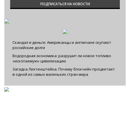
Скандал и деньги. Американцы и англичане скупают
российские долги
Водородная экономика: разрушит ли новое топливо
«ископаемую» цивилизацию
Загадка Лихтенштейна. Почему блокчейн процветает
в одной из самых маленьких стран мира
Facebook
|
VKontakte
|
YouTube
|
Instagram