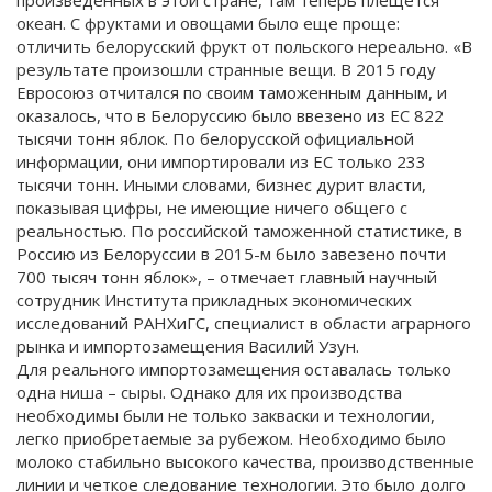
океан. С фруктами и овощами было еще проще:
отличить белорусский фрукт от польского нереально. «В
результате произошли странные вещи. В 2015 году
Евросоюз отчитался по своим таможенным данным, и
оказалось, что в Белоруссию было ввезено из ЕС 822
тысячи тонн яблок. По белорусской официальной
информации, они импортировали из ЕС только 233
тысячи тонн. Иными словами, бизнес дурит власти,
показывая цифры, не имеющие ничего общего с
реальностью. По российской таможенной статистике, в
Россию из Белоруссии в 2015-м было завезено почти
700 тысяч тонн яблок», – отмечает главный научный
сотрудник Института прикладных экономических
исследований РАНХиГС, специалист в области аграрного
рынка и импортозамещения Василий Узун.
Для реального импортозамещения оставалась только
одна ниша – сыры. Однако для их производства
необходимы были не только закваски и технологии,
легко приобретаемые за рубежом. Необходимо было
молоко стабильно высокого качества, производственные
линии и четкое следование технологии. Это было долго