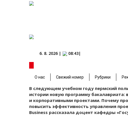
6. 8. 2026 |
08:43|
Дарья Семенова: «Наши выпускни
промышленности»
О нас
Свежий номер
Рубрики
Ре
В следующем учебном году пермский поли
истории новую программу бакалавриата:
и корпоративными проектами. Почему про
повысить эффективность управления проек
Business рассказала доцент кафедры «Го