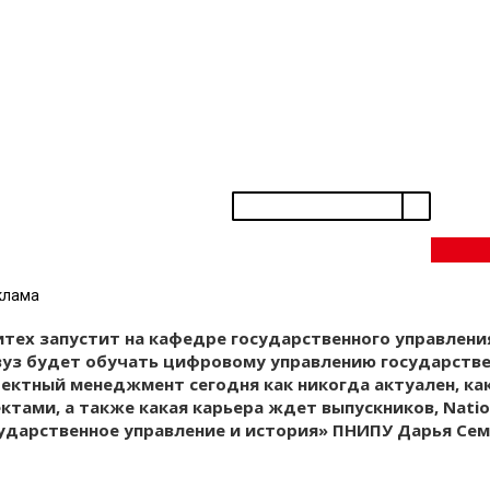
ки будут руководить проектами в госсекторе
клама
тех запустит на кафедре государственного управлени
 вуз будет обучать цифровому управлению государств
ектный менеджмент сегодня как никогда актуален, ка
тами, а также какая карьера ждет выпускников, Natio
сударственное управление и история» ПНИПУ Дарья Сем