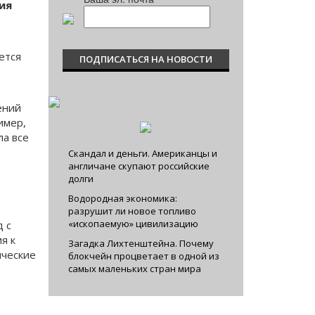
ия
ется
ений
имер,
ла все
Скандал и деньги. Американцы и
англичане скупают российские
долги
Водородная экономика:
разрушит ли новое топливо
«ископаемую» цивилизацию
 с
я к
Загадка Лихтенштейна. Почему
нческие
блокчейн процветает в одной из
самых маленьких стран мира