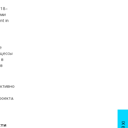
018–
ами
t in
е
оцессы
 в
 в
активно
роекта.
сти