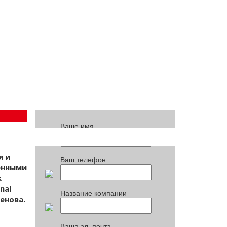
 и
ПОЧТОВАЯ РАССЫЛКА
Ваше имя
я и
Ваш телефон
енными
к
nal
Название компании
енова.
Ваша эл. почта