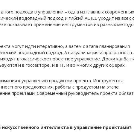
дного подхода в управлении – одна из главных современны
сический водопадный подход и гибкий AGILE уходит из всех 
ике показывает применение инструментов из разных методо
екта могут идти итеративно, а затем с этапа планирования
ический водопадный подход. А визуализация и прозрачность
риходят в классическое проектное управление. Доски канбан 
уются и в госсекторе, и в IT, и во многих других сферах.
нимания к управлению продуктом проекта. Инструменты
нностного предложения, работы с продуктом на этапе
ление проектами. Современный руководитель проекта обяза
и искусственного интеллекта в управление проектами?