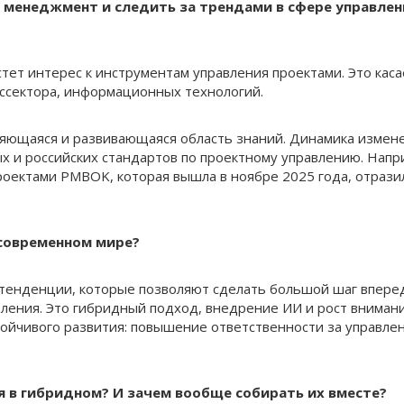
й менеджмент и следить за трендами в сфере управлен
астет интерес к инструментам управления проектами. Это каса
оссектора, информационных технологий.
няющаяся и развивающаяся область знаний. Динамика измен
х и российских стандартов по проектному управлению. Напр
роектами PMBOK, которая вышла в ноябре 2025 года, отрази
 современном мире?
 тенденции, которые позволяют сделать большой шаг вперед
ления. Это гибридный подход, внедрение ИИ и рост внимани
тойчивого развития: повышение ответственности за управле
 в гибридном? И зачем вообще собирать их вместе?