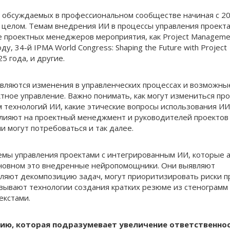
 и обсуждаемых в профессиональном сообществе начиная с 2
е в целом. Темам внедрения ИИ в процессы управления проект
 проектных менеджеров мероприятия, как Project Managemen
оду, 34-й IPMA World Congress: Shaping the Future with Project
5 года, и другие.
вляются изменения в управленческих процессах и возможны
тное управление. Важно понимать, как могут измениться пр
 технологий ИИ, какие этические вопросы использования ИИ
влияют на проектный менеджмент и руководителей проектов
 могут потребоваться и так далее.
емы управления проектами с интегрированным ИИ, которые 
новном это внедренные нейропомощники. Они выявляют
ляют декомпозицию задач, могут приоритизировать риски п
зывают технологии создания кратких резюме из стенограмм
екстами.
ию, которая подразумевает увеличение ответственно