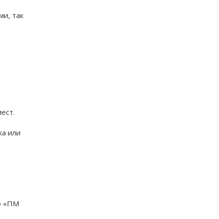
ми, так
ест.
ка или
ю «ПМ