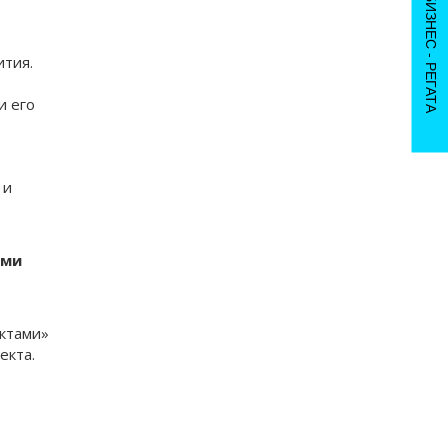
IX БИЗНЕС - РЕГАТА
ития.
и его
 и
ыми
ктами»
екта.