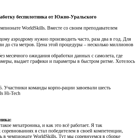
работку беспилотника от Южно-Уральского
мпионате WorldSkills. Вместе со своим преподавателем
ому аэродрому нужно производить часто, раза два в год. Для
мли до ста метров. Цена этой процедуры – несколько миллионов
ез месячного ожидания обработки данных с самолета, где
замеры, выдает графики и параметры в быстром ритме. Хотелось
16. Участники команды корпо-рации завоевали шесть
ls Hi-Tech
ника:
кое мехатроника, и как это всё работает. Я так
 соревнованиях я стал победителем в своей компетенции,
ь в чемпионате WorldSkills. Тут мы соревнуемся в сборке