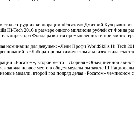
 Им стал сотрудник корпорации «Росатом» Дмитрий Кучерявин из
lls Hi-Tech 2016 в размере одного миллиона рублей от Фонда р
тель директора Фонда развития промышленности при министер
ная номинация для девушек: «Леди Профи WorldSkills Hi-Tech 2
оревнований в «Лабораторном химическом анализе» стала счаст
рации «Росатом», второе место – сборная «Объединенной авиаст
а» заняла первое место в общем медальном зачете III Националь
онзовые медали, второй год подряд делая «Росатом» чемпионом со