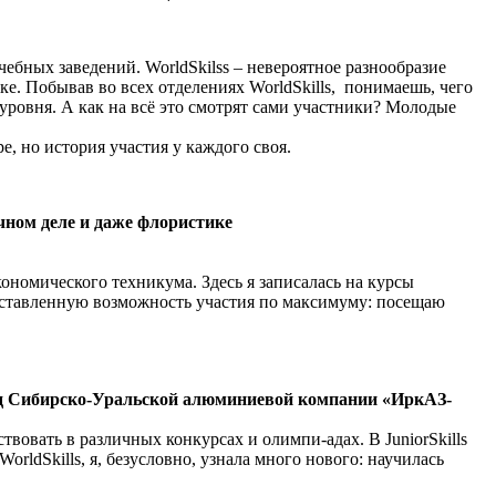
бных заведений. WorldSkilss – невероятное разнообразие
ке. Побывав во всех отделениях WorldSkills, понимаешь, чего
ровня. А как на всё это смотрят сами участники? Молодые
 но история участия у каждого своя.
очном деле и даже флористике
ономического техникума. Здесь я записалась на курсы
доставленную возможность участия по максимуму: посещаю
од Сибирско-Уральской алюминиевой компании «ИркАЗ-
вовать в различных конкурсах и олимпи-адах. В JuniorSkills
ldSkills, я, безусловно, узнала много нового: научилась