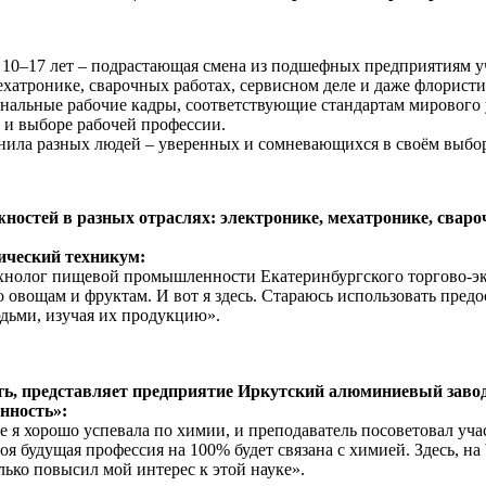
10–17 лет – подрастающая смена из подшефных предприятиям уче
ехатронике, сварочных работах, сервисном деле и даже флористи
нальные рабочие кадры, соответствующие стандартам мирового у
х и выборе рабочей профессии.
ила разных людей – уверенных и сомневающихся в своём выборе,
ожностей в разных отраслях: электронике, мехатронике, свар
мический техникум:
технолог пищевой промышленности Екатеринбургского торгово-эк
о овощам и фруктам. И вот я здесь. Стараюсь использовать пре
дьми, изучая их продукцию».
сть, представляет предприятие Иркутский алюминиевый зав
нность»:
 я хорошо успевала по химии, и преподаватель посоветовал участ
дущая профессия на 100% будет связана с химией. Здесь, на Wor
лько повысил мой интерес к этой науке».