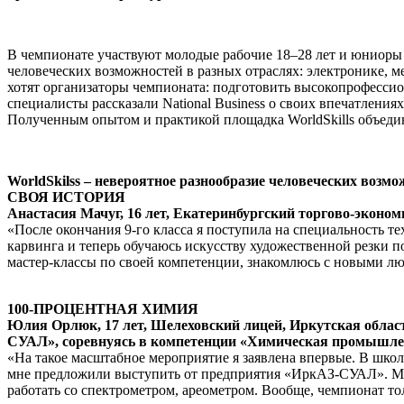
В чемпионате участвуют молодые рабочие 18–28 лет и юниоры 
человеческих возможностей в разных отраслях: электронике, м
хотят организаторы чемпионата: подготовить высокопрофессио
специалисты рассказали National Business о своих впечатления
Полученным опытом и практикой площадка WorldSkills объедин
WorldSkilss – невероятное разнообразие человеческих возм
СВОЯ ИСТОРИЯ
Анастасия Мачуг, 16 лет, Екатеринбургский торгово-эконо
«После окончания 9-го класса я поступила на специальность 
карвинга и теперь обучаюсь искусству художественной резки п
мастер-классы по своей компетенции, знакомлюсь с новыми лю
100-ПРОЦЕНТНАЯ ХИМИЯ
Юлия Орлюк, 17 лет, Шелеховский лицей, Иркутская обла
СУАЛ», соревнуясь в компетенции «Химическая промышле
«На такое масштабное мероприятие я заявлена впервые. В школе
мне предложили выступить от предприятия «ИркАЗ-СУАЛ». Моя бу
работать со спектрометром, ареометром. Вообще, чемпионат то