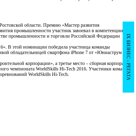
 Ростовской области. Премию «Мастер развития
азвития промышленности участник завоевал в компетенции
стве промышленности и торговли Российской Федерации
IX БИЗНЕС - РЕГАТА
016». В этой номинации победила участница команды
ливой обладательницей смартфона iPhone 7 от «Юниаструм
роительной корпорации», а третье место – сборная корпорации
ного чемпионата WorldSkills Hi-Tech 2016. Участники команды
ревнований WorldSkills Hi-Tech.