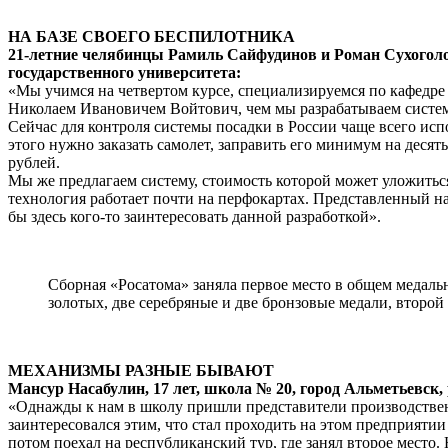
НА БАЗЕ СВОЕГО БЕСПИЛОТНИКА
21-летние челябинцы Рамиль Сайфудинов и Роман Сухогол
государственного университета:
«Мы учимся на четвертом курсе, специализируемся по кафедре 
Николаем Ивановичем Войтович, чем мы разрабатываем систему
Сейчас для контроля системы посадки в России чаще всего исп
этого нужно заказать самолет, заправить его минимум на десят
рублей.
Мы же предлагаем систему, стоимость которой может уложиться
технология работает почти на перфокартах. Представленный на
бы здесь кого-то заинтересовать данной разработкой».
Сборная «Росатома» заняла первое место в общем медальн
золотых, две серебряные и две бронзовые медали, второй
МЕХАНИЗМЫ РАЗНЫЕ БЫВАЮТ
Мансур Насабулин, 17 лет, школа № 20, город Альметьевск,
«Однажды к нам в школу пришли представители производственног
заинтересовался этим, что стал проходить на этом предприяти
потом поехал на республиканский тур, где занял второе место.