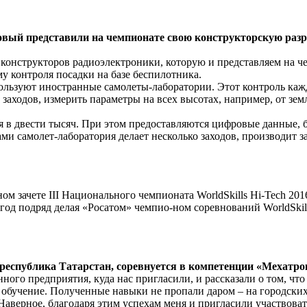
овый представили на чемпионате свою конструкторскую раз
конструкторов радиоэлектроники, которую и представляем на че
 контроля посадки на базе беспилотника.
ользуют иностранные самолеты-лаборатории. Этот контроль кажд
ь заходов, измерить параметры на всех высотах, например, от зе
 в двести тысяч. При этом предоставляются цифровые данные, б
ми самолет-лаборатория делает несколько заходов, производит 
ом зачете III Национального чемпионата WorldSkills Hi-Tech 20
 год подряд делая «Росатом» чемпио-ном соревнований WorldSkil
 республика Татарстан, соревнуется в компетенции «Мехатро
о предприятия, куда нас пригласили, и рассказали о том, что та
и обучение. Полученные навыки не пропали даром – на городских
 Наверное, благодаря этим успехам меня и пригласили участвоват