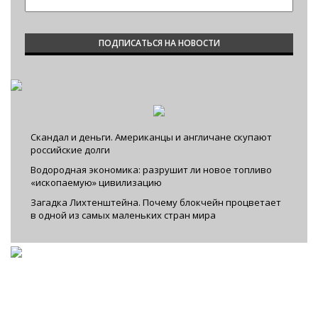
Скандал и деньги. Американцы и англичане скупают
российские долги
Водородная экономика: разрушит ли новое топливо
«ископаемую» цивилизацию
Загадка Лихтенштейна. Почему блокчейн процветает
в одной из самых маленьких стран мира
Facebook
|
VKontakte
|
YouTube
|
Instagram