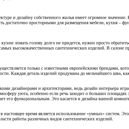
туре и дизайну собственного жилья имеет огромное значение. 
ь достаточно просторными для размещения мебели, кухня – фун
 кухни ломать голову долго не придется, нужно просто обратит
 самых высококачественных сантехнических изделий. В салоне п
уществляется только с известными европейскими брендами, ко
сти. Каждая деталь изделий продумана до мельчайшего шва, кажд
ми дизайнерами и архитекторами, ведь дизайн интерьера игра
тмосферу уюта, особенно если речь заходит о больших площадях
ает его функциональным. Это касается и дизайна ванной комнат
в настоящее время является использование «умных» систем. Эт
ласти работы различных видов сантехнических изделий.