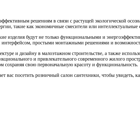
фективным решениям в связи с растущей экологической осозна
ергии, такие как экономичные смесители или интеллектуальные
кие изделия будут не только функциональными и энергоэффекти
 интерфейсом, простыми монтажными решениями и возможност
ектуре и дизайну в малоэтажном строительстве, а также испол
ункционального и привлекательного современного жилого прос
том сохраняя свою первоначальную красоту и функциональность.
 вас посетить розничный салон сантехники, чтобы увидеть, к