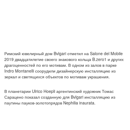
Римский ювелирный дом Bvlgari отметил на Salone del Mobile
2019 двадцатилетие своего знакового кольца B.zero1 и других
драгоценностей по его мотивам. В одном из залов в парке
Indro Montanelli соорудили дизайнерскую инсталляцию из
зеркал и светящихся объектов по мотивам украшения.
В планетарии Ulrico Hoepli аргентинский художник Томас
Сарацено показал созданную для Bvlgari инсталляцию из
паутины пауков-золотопрядов Nephilia inaurata.