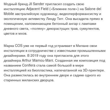
Модный бренд Jil Sander пригласил создать свою
инсталляцию Adjacent Field («Ближнее поле») на Salone del
Mobile австралийскую художницу, видеоперформансистку и
экологическую активистку Линду Тегг. Она высадила прямо в
помещении, напоминающем бетонный ангар с лампами
дневного света, «поляну» дикорастущих трав, суккулентов,
цветов и мхов.
Марка COS уже не первый год устраивает в Милане свои
инсталляции в сотрудничестве с известными промышленными
дизайнерами. В 2019 году она пригласила для этого
дизайнера Arthur Mamou-Mani. Созданная им композиция под
названием Conifera стала самой большой в мире
инсталляцией из биопластика, напечатанной на 3D-принтере.
Она разместилась во внутреннем дворе и садике одного из
старинных миланских дворцов.