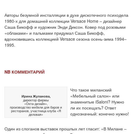
Авторы безумной инсталляции в духе дискотечного психодела
1980-х для домашней коллекции Versace Home – дизайнер
Саша Бикофф и художник Энди Диксон. Ковер под розовыми
«облаками» и пальмами придумал Саша Бикофф,
вдохновившись коллекцией Versace сезона осень-зима 1994–
1995.
NB КОММЕНТАРИЙ
Что такое миланский
«Мебельный салон» или
Ирина Жуланова,
директор фирмы
знаменитые iSaloni? Нужно
«Окта-дизайн»,
производство мебели для баров и
ли их посещать? Ответ
ресторанов, участница клуба «Я
однозначный: конечно нужно!
деловая»
Один из слоганов выставок прошлых лет гласит: «В Милане –