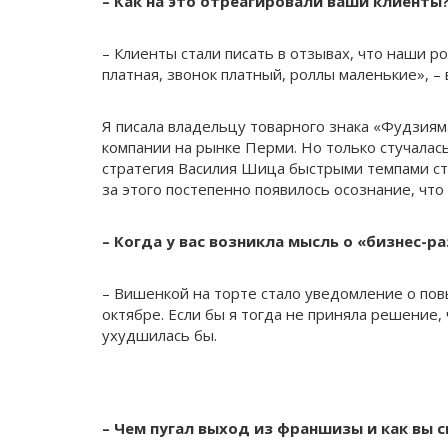
– Как на это отреагировали ваши клиенты
– Клиенты стали писать в отзывах, что наши р
платная, звонок платный, роллы маленькие», –
Я писала владельцу товарного знака «Фудзиям
компании на рынке Перми. Но только стучалас
стратегия Василия Шица быстрыми темпами ста
за этого постепенно появилось осознание, чт
– Когда у вас возникла мысль о «бизнес-
– Вишенкой на торте стало уведомление о пов
октябре. Если бы я тогда не приняла решение
ухудшилась бы.
– Чем пугал выход из франшизы и как вы 