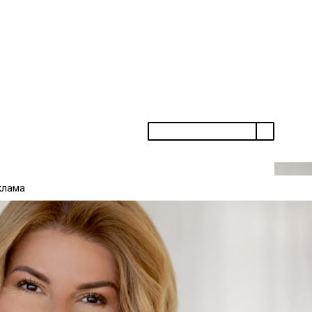
ти от франшизы и остаться на плаву
клама