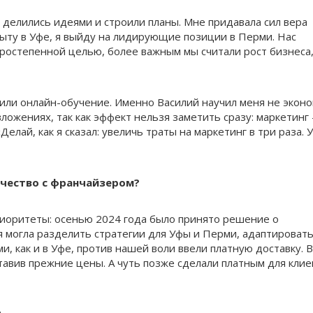
делились идеями и строили планы. Мне придавала сил вера
опыту в Уфе, я выйду на лидирующие позиции в Перми. Нас
ростепенной целью, более важным мы считали рост бизнеса
дили онлайн-обучение. Именно Василий научил меня не экон
ложениях, так как эффект нельзя заметить сразу: маркетинг 
Делай, как я сказал: увеличь траты на маркетинг в три раза. 
чество с франчайзером?
риоритеты: осенью 2024 года было принято решение о
 могла разделить стратегии для Уфы и Перми, адаптироват
и, как и в Уфе, против нашей воли ввели платную доставку. 
авив прежние цены. А чуть позже сделали платным для клие