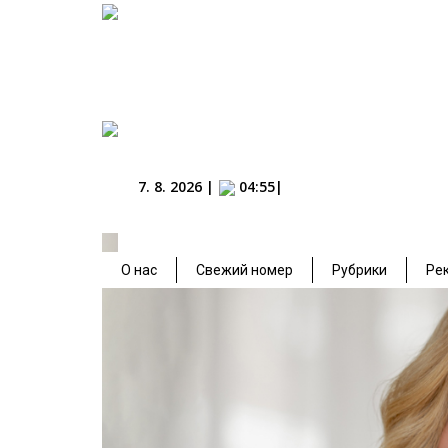
7. 8. 2026 |
04:55|
«Развод по-бизнесовски»: как уй
О нас
Свежий номер
Рубрики
Ре