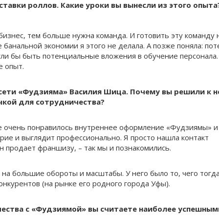
тавки роллов. Какие уроки вы вынесли из этого опыта
 бизнес, тем больше нужна команда. И готовить эту команду
е банальной экономии я этого не делала. А позже поняла: пот
гли бы быть потенциальные вложения в обучение персонала.
е опыт.
сети «Фудзияма» Василия Шица. Почему вы решили к н
чкой для сотрудничества?
е очень понравилось внутреннее оформление «Фудзиямы» и
ерие и выглядит профессионально. Я просто нашла контакт
он продает франшизу, – так мы и познакомились.
а большие обороты и масштабы. У него было то, чего тогда
нкурентов (на рынке его родного города Уфы).
чества с «Фудзиямой» вы считаете наиболее успешным