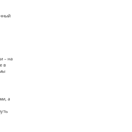
енный
и – на
е в
 мы
ми, а
нуть