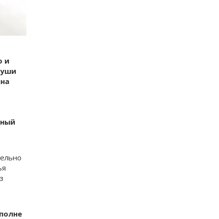
о и
суши
нна
бный
тельно
ья
з
вполне