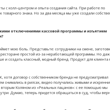
ты с колл-центром и опыта создания сайта. При работе по
к товарного знака. Но за два месяца мы уже создали собств
скими отключениями кассовой программы и изъятием
и?
ймет мою боль. Представьте: сотрудники на смене, заготовк
 в ресторане простой из-за неработающей программы. Но даж
е и создать классный, модный бренд. Продукт для клиента
 VK, хотя договор с собственником бренда не предусматривал
ем снимались в рилсах, видео получались живыми и искренни
а вторым Коляном из «Реальных пацанов»: с ее помощью мы
нутри. Думаю, теперь придется обращаться в суд, чтобы вер