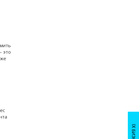
,
омить
– это
Уже
ь
Вес
нта