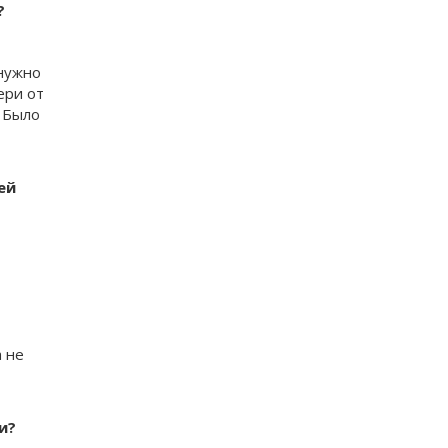
?
 нужно
ери от
 Было
ей
 не
и?