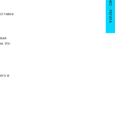
IX БИЗНЕС - РЕГАТА
оставка
овая
м. Из-
его в