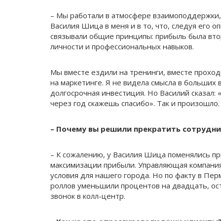
– Мы работали в атмосфере взаимоподдержки, 
Василия Шица в меня и в то, что, следуя его 
связывали общие принципы: прибыль была вто
личности и профессио­нальных навыков.
Мы вместе ездили на тренинги, вместе прохо
на маркетинге. Я не видела смысла в больших в
долгосрочная инвестиция. Но Василий сказал: «
через год скажешь спасибо». Так и произошло.
– Почему вы решили прекратить сотрудни
– К сожалению, у Василия Шица поменялись п
максимизации прибыли. Управляющая компания
условия для нашего города. Но по факту в Перм
роллов уменьшили процентов на двадцать, ост
звонок в колл-центр.