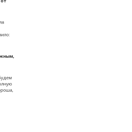
 от
ля
вило:
ожным,
 будем
полную
ороша,