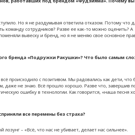
анов, работавших под брендом «Фудзияма». Почему вы
тупило. Но я не раздумывая ответила отказом. Потому что д
ать команду сотрудников? Разве ее как-то можно оценить? А
поменяли вывеску и бренд, но я не меняю свое основное пра
ового бренда «Подружки Ракушки»? Что было самым сл
 всё происходило с позитивом. Мы радовались как дети, что
м, даже не знаю. Всё прошло хорошо. Разве что, завершив 
ическую ошибку в технологии. Как говорится, «наша песня х
сприняли все перемены без страха?
й лозунг – «Всё, что нас не убивает, делает нас сильнее».