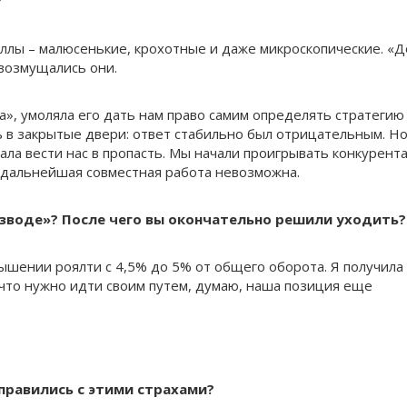
?
оллы – малюсенькие, крохотные и даже микроскопические. «Д
 возмущались они.
а», умоляла его дать нам право самим определять стратегию
ь в закрытые двери: ответ стабильно был отрицательным. Н
ла вести нас в пропасть. Мы начали проигрывать конкурента
о дальнейшая совместная работа невозможна.
разводе»? После чего вы окончательно решили уходить?
ышении роялти с 4,5% до 5% от общего оборота. Я получила 
, что нужно идти своим путем, думаю, наша позиция еще
справились с этими страхами?