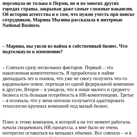
персонала не только в Перми, но и во многих других
городах страны, закрывая даже самые сложные вакансии.
Об истории агентства и о том, что нужно учесть при поиске
сотрудников, Марина Мызина рассказала в интервью
National Business.
– Марина, вы ушли из найма в собственный бизнес. Что
подтолкнуло к изменению?
– Совпало сразу нескольких факторов. Первый – это
накопленная компетентность. Я проработала в найме
двенадцать лет и поняла, что уже не смогу получить что-то
кардинально новое, переходя из одной федеральной компании
в другую. Второе – я увидела, что в нише малого и среднего
бизнеса есть большая потребность в HR-компетенциях. Третье
– я осознала, что у меня неплохо получается адаптировать
технологии крупных компаний под малый бизнес.
Плюс к этому компания, в которой я на тот момент работала,
начала сворачивать HR-процессы, а мне было не очень
интересно оставаться на меньших объемах. Все совпало – и я