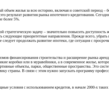
й объем жилья за всю историю, включая и советский период – б
 это результат развития рынка ипотечного кредитования. Сегод
не более 5%.
бой стратегическую задачу – значительно повысить доступность 
вать следующие приоритетные направления. Прежде всего, убрат
е следует продолжать развитие ипотеки, где ситуация с просрочк
измов финансирования строительства и расширение рынка аренд
кие коробки или в муравейники, а в современное жилье, которое
тивные объекты, парки, общественные пространства. Это систем
ику страны. В связи с этим нужно запускать программу професс
ные условия с использованием кредитов, в начале 2000-х таких