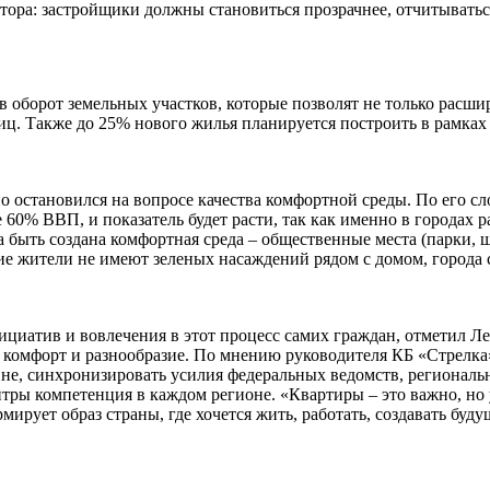
тора: застройщики должны становиться прозрачнее, отчитываться
 оборот земельных участков, которые позволят не только расшир
ц. Также до 25% нового жилья планируется построить в рамках 
 остановился на вопросе качества комфортной среды. По его сло
60% ВВП, и показатель будет расти, так как именно в городах
 быть создана комфортная среда – общественные места (парки, ш
ие жители не имеют зеленых насаждений рядом с домом, города 
нициатив и вовлечения в этот процесс самих граждан, отметил 
, комфорт и разнообразие. По мнению руководителя КБ «Стрелка
вне, синхронизировать усилия федеральных ведомств, регионал
нтры компетенция в каждом регионе. «Квартиры – это важно, но
ирует образ страны, где хочется жить, работать, создавать буду