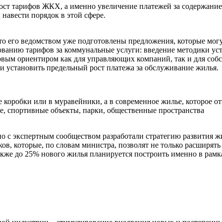
 рост тарифов ЖКХ, а именно увеличение платежей за содержани
 навести порядок в этой сфере.
о его ведомством уже подготовлены предложения, которые могу
рованию тарифов за коммунальные услуги: введение методики у
овым ориентиром как для управляющих компаний, так и для соб
 и установить предельный рост платежа за обслуживание жилья.
коробки или в муравейники, а в современное жилье, которое отв
е, спортивные объекты, парки, общественные пространства
с экспертным сообществом разработали стратегию развития жи
в, которые, по словам министра, позволят не только расширять
кже до 25% нового жилья планируется построить именно в рамка