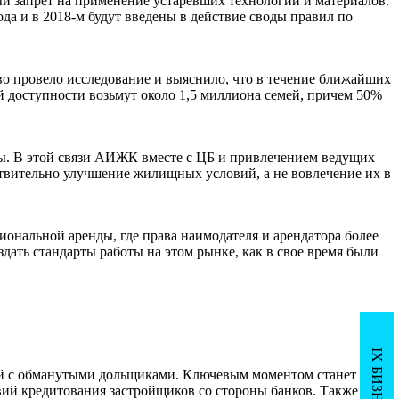
й запрет на применение устаревших технологий и материалов.
да и в 2018-м будут введены в действие своды правил по
о провело исследование и выяснило, что в течение ближайших
ей доступности возьмут около 1,5 миллиона семей, причем 50%
ты. В этой связи АИЖК вместе с ЦБ и привлечением ведущих
ствительно улучшение жилищных условий, а не вовлечение их в
нальной аренды, где права наимодателя и арендатора более
дать стандарты работы на этом рынке, как в свое время были
ей с обманутыми дольщиками. Ключевым моментом станет
ий кредитования застройщиков со стороны банков. Также