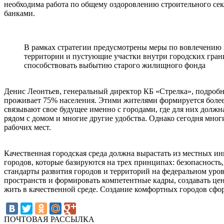
необходима работа по общему оздоровлению строительного сек
банками.
В рамках стратегии предусмотрены меры по вовлечению в
территории и пустующие участки внутри городских грани
способствовать выбытию старого жилищного фонда
Денис Леонтьев, генеральный директор КБ «Стрелка», подробно
проживает 75% населения. Этими жителями формируется более 
связывают свое будущее именно с городами, где для них должна
рядом с домом и многие другие удобства. Однако сегодня мног
рабочих мест.
Качественная городская среда должна вырастать из местных и
городов, которые базируются на трех принципах: безопасность
стандарты развития городов и территорий на федеральном уро
пространств и формировать компетентные кадры, создавать це
жить в качественной среде. Создание комфортных городов сформ
ПОЧТОВАЯ РАССЫЛКА