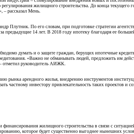
ной индустрии – стимулирование внедрения новых и постепенны
о регулирования жилищного строительства. До конца текущего го
, – рассказал Мень.
р Плутник. По его словам, при подготовке стратегии агентств
м за предыдущие 14 лет. В 2018 году ипотеку благодаря ее больш
обходимо думать и о защите граждан, берущих ипотечные креди
кредитования. «Важно не обманывать людей, предложить им дей
, – отметил руководитель АИЖК.
нию рынка арендного жилья, внедрению инструментов институцио
зать частному инвестору привлекательность таких проектов и соз
и финансирования жилищного строительства в связи с ситуаци
сированию, которое будет существенно выгоднее нынешних услов