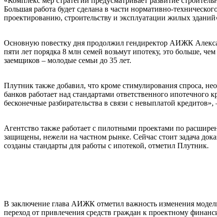
«Комплекс мер стратегии предусматривает развитие строитель
Большая работа будет сделана в части нормативно-техническог
проектированию, строительству и эксплуатации жилых зданий»
Основную повестку дня продолжил гендиректор АИЖК Александ
пяти лет порядка 8 млн семей возьмут ипотеку, это больше, че
заемщиков – молодые семьи до 35 лет.
Плутник также добавил, что кроме стимулирования спроса, не
банков работает над стандартами ответственного ипотечного 
бесконечные разбирательства в связи с невыплатой кредитов»
Агентство также работает с пилотными проектами по расшире
защищены, нежели на частном рынке. Сейчас стоит задача дока
созданы стандарты для работы с ипотекой, отметил Плутник.
В заключение глава АИЖК отметил важность изменения модел
переход от привлечения средств граждан к проектному финан