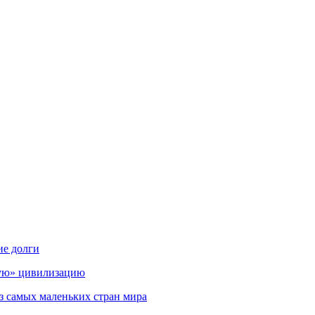
ие долги
мую» цивилизацию
з самых маленьких стран мира