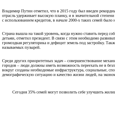
Владимир Путин отметил, что в 2015 году был введен рекордны
отрасль удерживает высокую планку, и в значительной степени
с использованием кредитов, в начале 2000-х таких семей было 
Страна вышла на такой уровень, когда нужно ставить перед со
детьми, отметил президент. В связи с этим необходимо разви
громоздкая регуляторика и дефицит земель под застройку. Такж
называемых пузырей.
Среди других приоритетных задач – совершенствование механ
городов – люди должны иметь возможность переехать не в безли
вокруг созданы необходимые инфраструктура, социальные, спор
демографическую ситуацию и качество жизни людей, на эконом
Сегодня 35% семей могут позволить себе улучшить жилищ