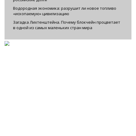
Водородная экономика: разрушит ли новое топливо
«ископаемую» цивилизацию
Загадка Лихтенштейна. Почему блокчейн процветает
в одной из самых маленьких стран мира
Facebook
|
VKontakte
|
YouTube
|
Instagram