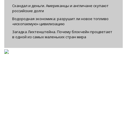
Скандал и деньги. Американцы и англичане скупают
российские долги
Водородная экономика: разрушит ли новое топливо
«ископаемую» цивилизацию
Загадка Лихтенштейна. Почему блокчейн процветает
в одной из самых маленьких стран мира
Facebook
|
VKontakte
|
YouTube
|
Instagram