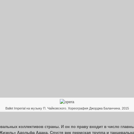
Ballet Imperial на музыку П. Чайковского. Хореография Джорджа Баланчина. 2015
альных коллективов страны. И он по праву входит в число главных 
изель» Адольфа Адана. Спустя век пермская труппа и танцевальна