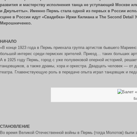
развития и мастерству исполнения танца не уступающий Москве ил
и Джульетты». Именно Пермь стала одной из первых в России испо
сцене в России идут «Свадебка» Иржи Килиана и The Second Detail
Мирошниченко.
НАЧАЛО
«В конце 1923 года в Пермь приехала группа артистов бывшего Мариинс
большой интерес среди пермских зрителей. Приезд… таких больших ар
А в 1925 году Пермь, город с уже полувековой оперной историей, реша
танцовщиков, а также драмы, хора и оркестра. Двадцать человек — от
театра. Главенствующую роль в передаче опыта играл танцовщик и пед
Б
СТАНОВЛЕНИЕ
Во время Великой Отечественной войны в Пермь (тогда Молотов) были э