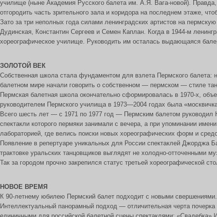
училище (ныне Академия Русского балета им. А.Я. Вага-новой). Правда
отгородить часть зрительного зала и коридора на последнем этаже, что
Зато за три неполных года силами ленинградских артистов на пермскую
Дудинская, Константин Сергеев и Семен Каплан. Когда в 1944-м ленингр
хореографическое училище. Руководить им осталась выдающаяся балер
ЗОЛОТОЙ ВЕК
Собственная школа стала фундаментом для взлета Пермского балета: 
балетном мире начали говорить о собственном — пермском — стиле тан
Пермская балетная школа окончательно сформировалась в 1970-х, объе
руководителем Пермского училища в 1973—2004 годах была «москвичка»
Всего шесть лет — с 1971 по 1977 год — Пермским балетом руководил Н
спектакли которого пермяки занимали с вечера, а при упоминании имен
лабораторией, где велись поиски новых хореографических форм и сред
Появление в репертуаре уникальных для России спектаклей Джорджа Бал
трактовке уральских танцовщиков выглядят не холодно-отточенными му
Так за городом прочно закрепился статус третьей хореографической ст
НОВОЕ ВРЕМЯ
К 90-летнему юбилею Пермский балет подходит с новыми свершениями.
Интеллектуальный панорамный подход — отличительная черта почерка г
единичными для российской балетной сцены спектаклями: «Свадебка» И