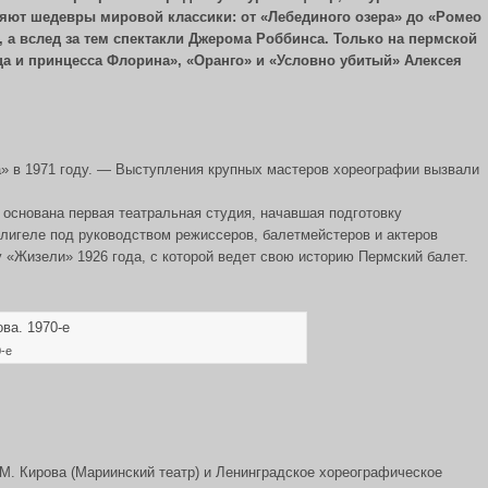
ляют шедевры мировой классики: от «Лебединого озера» до «Ромео
 а вслед за тем спектакли Джерома Роббинса. Только на пермской
ца и принцесса Флорина», «Оранго» и «Условно убитый» Алексея
да» в 1971 году. — Выступления крупных мастеров хореографии вызвали
 основана первая театральная студия, начавшая подготовку
лигеле под руководством режиссеров, балетмейстеров и актеров
 «Жизели» 1926 года, с которой ведет свою историю Пермский балет.
-е
М. Кирова (Мариинский театр) и Ленинградское хореографическое