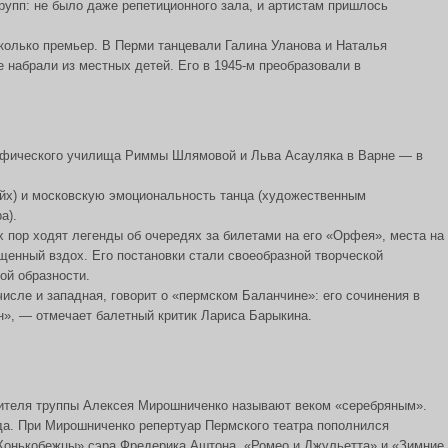
рупп: не было даже репетиционного зала, и артистам пришлось
сколько премьер. В Перми танцевали Галина Уланова и Наталья
 набрали из местных детей. Его в 1945-м преобразовали в
рафического училища Риммы Шлямовой и Льва Асауляка в Варне — в
ейх) и московскую эмоциональность танца (художественным
а).
 пор ходят легенды об очередях за билетами на его «Орфея», места на
щенный вздох. Его постановки стали своеобразной творческой
ой образности.
исле и западная, говорит о «пермском Баланчине»: его сочинения в
н», — отмечает балетный критик Лариса Барыкина.
дителя труппы Алексея Мирошниченко называют веком «серебряным».
да. При Мирошниченко репертуар Пермского театра пополнился
«Конькобежцы» сэра Фредерика Аштона, «Ромео и Джульетта» и «Зимние