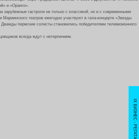
ый» и «Оранго».
 зарубежные гастроли не только с классикой, но и с современными
 Мариинского театров ежегодно участвуют в гала-концерте «Звезды
н. Дважды пермские солисты становились победителями телевизионного
цовщиков всегда ждут с нетерпением.
IX БИЗНЕС - РЕГАТА