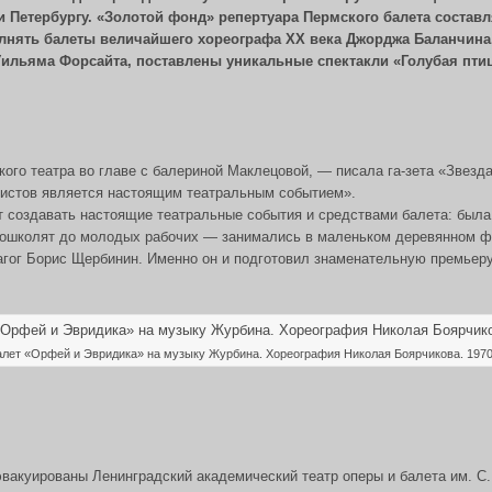
и Петербургу. «Золотой фонд» репертуара Пермского балета состав
лнять балеты величайшего хореографа ХХ века Джорджа Баланчина,
 Уильяма Форсайта, поставлены уникальные спектакли «Голубая пти
кого театра во главе с балериной Маклецовой, — писала га-зета «Звез
тистов является настоящим театральным событием».
ет создавать настоящие театральные события и средствами балета: была
 дошколят до молодых рабочих — занимались в маленьком деревянном ф
агог Борис Щербинин. Именно он и подготовил знаменательную премьеру
алет «Орфей и Эвридика» на музыку Журбина. Хореография Николая Боярчикова. 1970
вакуированы Ленинградский академический театр оперы и балета им. С.