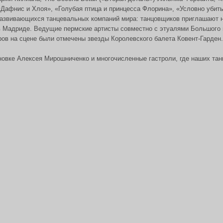
 «Дафнис и Хлоя», «Голубая птица и принцесса Флорина», «Условно убит
азвивающихся танцевальных компаний мира: танцовщиков приглашают на
 Мадриде. Ведущие пермские артисты совместно с этуалями Большого и
еров на сцене были отмечены звезды Королевского балета Ковент-Гарде
новке Алексея Мирошниченко и многочисленные гастроли, где наших тан