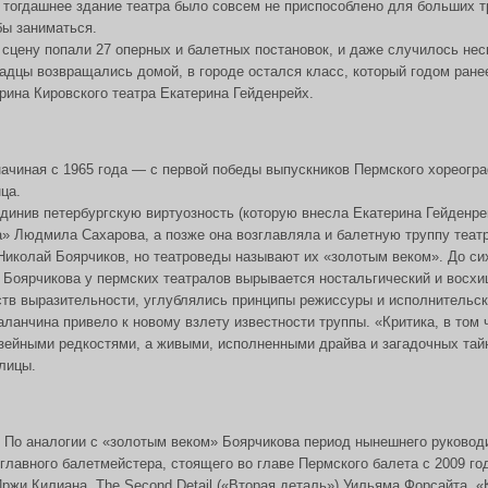
, тогдашнее здание театра было совсем не приспособлено для больших т
бы заниматься.
 сцену попали 27 оперных и балетных постановок, и даже случилось не
адцы возвращались домой, в городе остался класс, который годом ранее
ина Кировского театра Екатерина Гейденрейх.
начиная с 1965 года — с первой победы выпускников Пермского хореог
ца.
динив петербургскую виртуозность (которую внесла Екатерина Гейденр
 Людмила Сахарова, а позже она возглавляла и балетную труппу театр
иколай Боярчиков, но театроведы называют их «золотым веком». До сих
и Боярчикова у пермских театралов вырывается ностальгический и восхи
ств выразительности, углублялись принципы режиссуры и исполнительск
анчина привело к новому взлету известности труппы. «Критика, в том ч
зейными редкостями, а живыми, исполненными драйва и загадочных тай
олицы.
 По аналогии с «золотым веком» Боярчикова период нынешнего руково
лавного балетмейстера, стоящего во главе Пермского балета с 2009 го
ржи Килиана, The Second Detail («Вторая деталь») Уильяма Форсайта, 