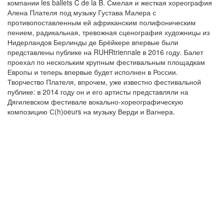
компании les ballets C de la B. Смелая и жесткая хореография
Алена Плателя под музыку Густава Малера с
противопоставленным ей африканским полифоническим
пением, радикальная, тревожная сценография художницы из
Нидерландов Берлинды де Брёйкере впервые были
представлены публике на RUHRtriennale в 2016 году. Балет
проехал по нескольким крупным фестивальным площадкам
Европы и теперь впервые будет исполнен в России.
Творчество Плателя, впрочем, уже известно фестивальной
публике: в 2014 году он и его артисты представляли на
Дягилевском фестивале вокально-хореографическую
композицию С(h)oeurs на музыку Верди и Вагнера.