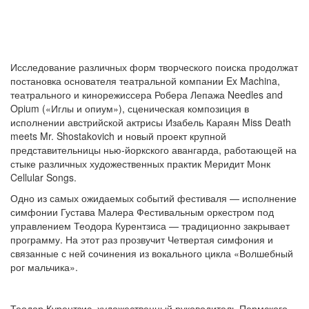
Исследование различных форм творческого поиска продолжат
постановка основателя театральной компании Ex Machina,
театрального и кинорежиссера Робера Лепажа Needles and
Opium («Иглы и опиум»), сценическая композиция в
исполнении австрийской актрисы Изабель Караян Miss Death
meets Mr. Shostakovich и новый проект крупной
представительницы нью-йоркского авангарда, работающей на
стыке различных художественных практик Меридит Монк
Cellular Songs.
Одно из самых ожидаемых событий фестиваля — исполнение
симфонии Густава Малера Фестивальным оркестром под
управлением Теодора Курентзиса — традиционно закрывает
программу. На этот раз прозвучит Четвертая симфония и
связанные с ней сочинения из вокального цикла «Волшебный
рог мальчика».
Теодор Курентзис, художественный руководитель Пермского