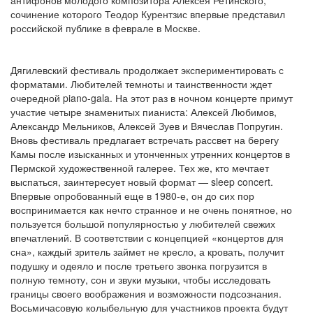
сочинение которого Теодор Курентзис впервые представил
российской публике в феврале в Москве.
Дягилевский фестиваль продолжает экспериментировать с
форматами. Любителей темноты и таинственности ждет
очередной piano-gala. На этот раз в ночном концерте примут
участие четыре знаменитых пианиста: Алексей Любимов,
Александр Мельников, Алексей Зуев и Вячеслав Попругин.
Вновь фестиваль предлагает встречать рассвет на берегу
Камы после изысканных и утонченных утренних концертов в
Пермской художественной галерее. Тех же, кто мечтает
выспаться, заинтересует новый формат — sleep concert.
Впервые опробованный еще в 1980-е, он до сих пор
воспринимается как нечто странное и не очень понятное, но
пользуется большой популярностью у любителей свежих
впечатлений. В соответствии с концепцией «концертов для
сна», каждый зритель займет не кресло, а кровать, получит
подушку и одеяло и после третьего звонка погрузится в
полную темноту, сон и звуки музыки, чтобы исследовать
границы своего воображения и возможности подсознания.
Восьмичасовую колыбельную для участников проекта будут