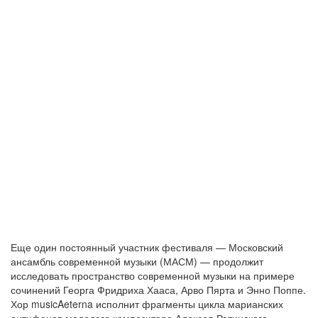
Еще один постоянный участник фестиваля — Московский
ансамбль современной музыки (МАСМ) — продолжит
исследовать пространство современной музыки на примере
сочинений Георга Фридриха Хааса, Арво Пярта и Энно Поппе.
Хор musicAeterna исполнит фрагменты цикла марианских
антифонов молодого композитора Алексея Ретинского,