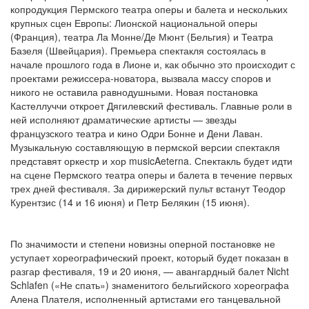
копродукция Пермского театра оперы и балета и нескольких
крупных сцен Европы: Лионской национальной оперы
(Франция), театра Ла Монне/Де Мюнт (Бельгия) и Театра
Базеля (Швейцария). Премьера спектакля состоялась в
начале прошлого года в Лионе и, как обычно это происходит с
проектами режиссера-новатора, вызвала массу споров и
никого не оставила равнодушными. Новая постановка
Кастеллуччи откроет Дягилевский фестиваль. Главные роли в
ней исполняют драматические артисты — звезды
французского театра и кино Одри Бонне и Дени Лаван.
Музыкальную составляющую в пермской версии спектакля
представят оркестр и хор musicAeterna. Спектакль будет идти
на сцене Пермского театра оперы и балета в течение первых
трех дней фестиваля. За дирижерский пульт встанут Теодор
Курентзис (14 и 16 июня) и Петр Белякин (15 июня).
По значимости и степени новизны оперной постановке не
уступает хореографический проект, который будет показан в
разгар фестиваля, 19 и 20 июня, — авангардный балет Nicht
Sсhlafen («Не спать») знаменитого бельгийского хореографа
Алена Плателя, исполненный артистами его танцевальной