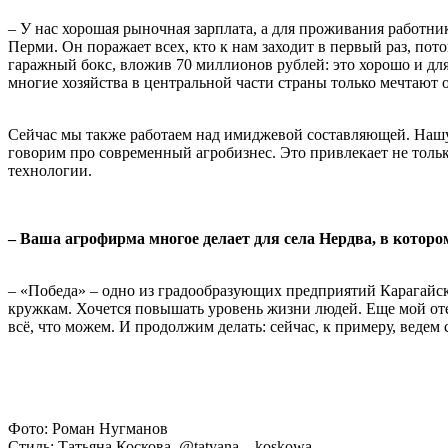
– У нас хорошая рыночная зарплата, а для проживания работн
Перми. Он поражает всех, кто к нам заходит в первый раз, п
гаражный бокс, вложив 70 миллионов рублей: это хорошо и для 
многие хозяйства в центральной части страны только мечтают
Сейчас мы также работаем над имиджевой составляющей. Нашу г
говорим про современный агробизнес. Это привлекает не тольк
технологии.
– Ваша агрофирма многое делает для села Нердва, в которо
– «Победа» – одно из градообразующих предприятий Карагайск
кружкам. Хочется повышать уровень жизни людей. Еще мой оте
всё, что можем. И продолжим делать: сейчас, к примеру, веде
Фото: Роман Нугманов
Стиль: Татьяна Коскова, @tatyana__koskowa