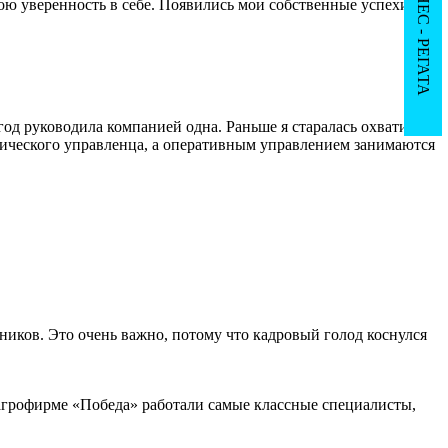
IX БИЗНЕС - РЕГАТА
свою уверенность в себе. Появились мои собственные успехи,
 год руководила компанией одна. Раньше я старалась охватить
тегического управленца, а оперативным управлением занимаются
иков. Это очень важно, потому что кадровый голод коснулся
 агрофирме «Победа» работали самые классные специалисты,