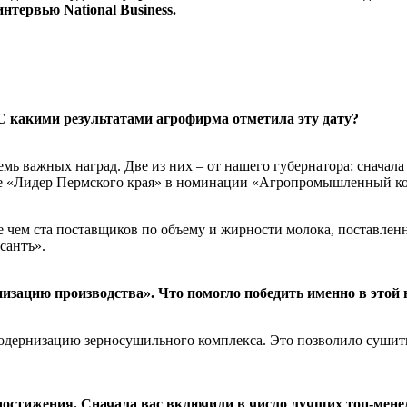
нтервью National Business.
 С какими результатами агрофирма отметила эту дату?
мь важных наград. Две из них – от нашего губернатора: сначала
урсе «Лидер Пермского края» в номинации «Агропромышленный к
ее чем ста поставщиков по объему и жирности молока, поставл
сантъ».
изацию производства». Что помогло победить именно в этой
дернизацию зерносушильного комплекса. Это позволило сушить 
е достижения. Сначала вас включили в число лучших топ-мен