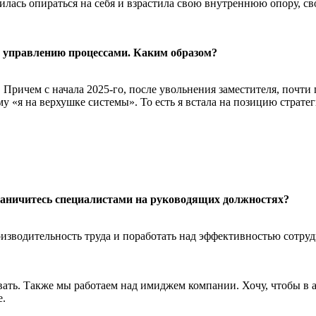
аучилась опираться на себя и взрастила свою внутреннюю опору, 
 и управлению процессами. Каким образом?
. Причем с начала 2025-го, после увольнения заместителя, почти
гму «я на верхушке системы». То есть я встала на позицию стра
раничитесь специалистами на руководящих должностях?
зводительность труда и поработать над эффективностью сотрудн
вать. Также мы работаем над имиджем компании. Хочу, чтобы в
е.