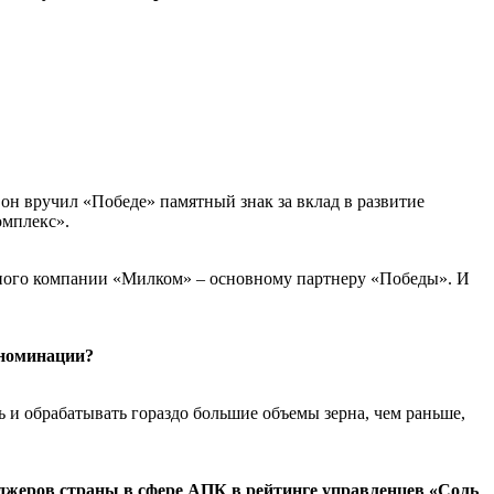
 он вручил «Победе» памятный знак за вклад в развитие
омплекс».
енного компании «Милком» – основному партнеру «Победы». И
 номинации?
и обрабатывать гораздо большие объемы зерна, чем раньше,
еджеров страны в сфере АПК в рейтинге управленцев «Соль