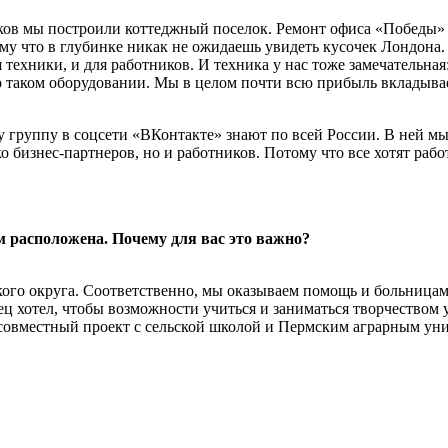
иков мы построили коттеджный поселок. Ремонт офиса «Победы» 
отому что в глубинке никак не ожидаешь увидеть кусочек Лондо
техники, и для работников. И техника у нас тоже замечательная:
 о таком оборудовании. Мы в целом почти всю прибыль вкладыва
руппу в соцсети «ВКонтакте» знают по всей России. В ней мы п
о бизнес-партнеров, но и работников. Потому что все хотят раб
м расположена. Почему для вас это важно?
ого округа. Соответственно, мы оказываем помощь и больницам,
ц хотел, чтобы возможности учиться и заниматься творчеством у
м совместный проект с сельской школой и Пермским аграрным ун