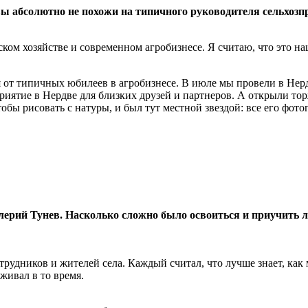
 вы абсолютно не похожи на типичного руководителя сельхозп
ком хозяйстве и современном агробизнесе. Я считаю, что это на
от типичных юбилеев в агробизнесе. В июле мы провели в Нерд
риятие в Нердве для близких друзей и партнеров. А открыли то
обы рисовать с натуры, и был тут местной звездой: все его фот
лерий Тунев. Насколько сложно было освоиться и приучить л
удников и жителей села. Каждый считал, что лучше знает, как м
живал в то время.