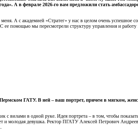
года». А в феврале 2026-го вам предложили стать амбассадо
ля меня. А с академией «Стратег» у нас в целом очень успешное
. С ее помощью мы пересмотрели структуру управления и работу 
Пермском ГАТУ. В ней – ваш портрет, причем в мягком, жен
жик с вилами в одной руке. Идея портрета – в том, чтобы показа
ет и молодая девушка. Ректор ПГАТУ Алексей Петрович Андреев 
.