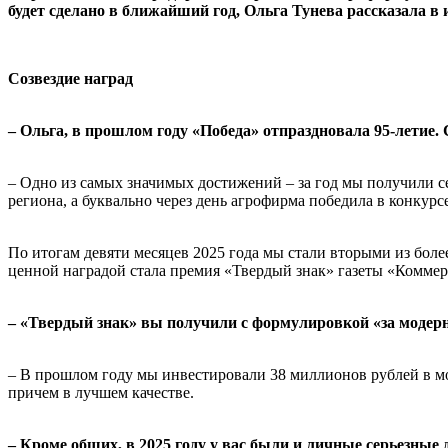
будет сделано в ближайший год, Ольга Тунева рассказала в и
Созвездие наград
– Ольга, в прошлом году «Победа» отпраздновала 95-летие.
– Одно из самых значимых достижений – за год мы получили се
региона, а буквально через день агрофирма победила в конк
По итогам девяти месяцев 2025 года мы стали вторыми из бол
ценной наградой стала премия «Твердый знак» газеты «Коммер
– «Твердый знак» вы получили с формулировкой «за модерн
– В прошлом году мы инвестировали 38 миллионов рублей в мо
причем в лучшем качестве.
– Кроме общих, в 2025 году у вас были и личные серьезны