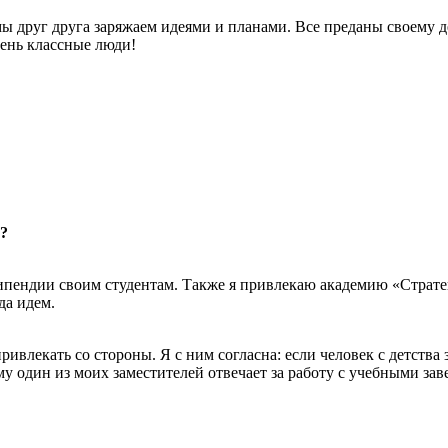
 мы друг друга заряжаем идеями и планами. Все преданы своему де
чень классные люди!
в?
пендии своим студентам. Также я привлекаю академию «Стратег»,
да идем.
ивлекать со стороны. Я с ним согласна: если человек с детства 
у один из моих заместителей отвечает за работу с учебными зав