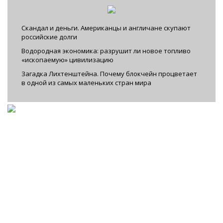
Скандал и деньги. Американцы и англичане скупают
российские долги
Водородная экономика: разрушит ли новое топливо
«ископаемую» цивилизацию
Загадка Лихтенштейна. Почему блокчейн процветает
в одной из самых маленьких стран мира
Facebook
|
VKontakte
|
YouTube
|
Instagram