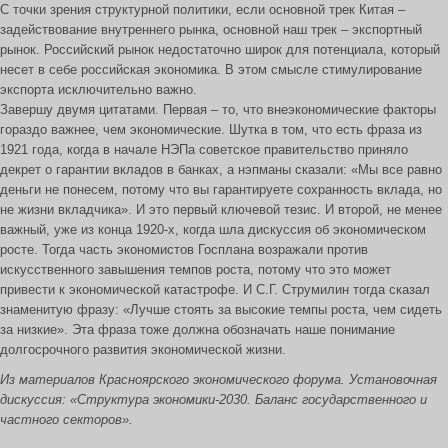
С точки зрения структурной политики, если основной трек Китая –
задействование внутреннего рынка, основной наш трек – экспортный
рынок. Российский рынок недостаточно широк для потенциала, который
несет в себе российская экономика. В этом смысле стимулирование
экспорта исключительно важно.
Завершу двумя цитатами. Первая – то, что внеэкономические факторы
гораздо важнее, чем экономические. Шутка в том, что есть фраза из
1921 года, когда в начале НЭПа советское правительство приняло
декрет о гарантии вкладов в банках, а нэпманы сказали: «Мы все равно
деньги не понесем, потому что вы гарантируете сохранность вклада, но
не жизни вкладчика». И это первый ключевой тезис. И второй, не менее
важный, уже из конца 1920-х, когда шла дискуссия об экономическом
росте. Тогда часть экономистов Госплана возражали против
искусственного завышения темпов роста, потому что это может
привести к экономической катастрофе. И С.Г. Струмилин тогда сказал
знаменитую фразу: «Лучше стоять за высокие темпы роста, чем сидеть
за низкие». Эта фраза тоже должна обозначать наше понимание
долгосрочного развития экономической жизни.
Из материалов Красноярского экономического форума. Установочная
дискуссия: «Структура экономики-2030. Баланс государственного и
частного секторов».