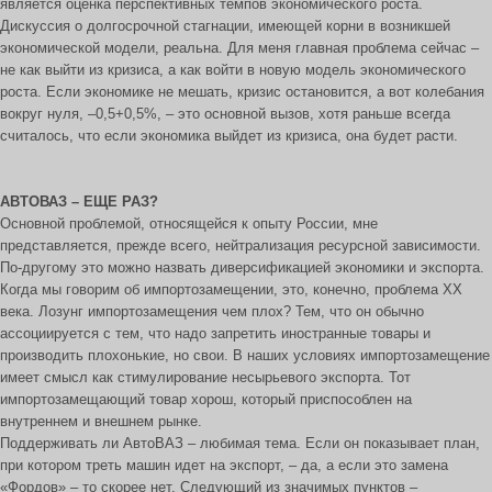
является оценка перспективных темпов экономического роста.
Дискуссия о долгосрочной стагнации, имеющей корни в возникшей
экономической модели, реальна. Для меня главная проблема сейчас –
не как выйти из кризиса, а как войти в новую модель экономического
роста. Если экономике не мешать, кризис остановится, а вот колебания
вокруг нуля, –0,5+0,5%, – это основной вызов, хотя раньше всегда
считалось, что если экономика выйдет из кризиса, она будет расти.
АВТОВАЗ – ЕЩЕ РАЗ?
Основной проблемой, относящейся к опыту России, мне
представляется, прежде всего, нейтрализация ресурсной зависимости.
По-другому это можно назвать диверсификацией экономики и экспорта.
Когда мы говорим об импортозамещении, это, конечно, проблема ХХ
века. Лозунг импортозамещения чем плох? Тем, что он обычно
ассоциируется с тем, что надо запретить иностранные товары и
производить плохонькие, но свои. В наших условиях импортозамещение
имеет смысл как стимулирование несырьевого экспорта. Тот
импортозамещающий товар хорош, который приспособлен на
внутреннем и внешнем рынке.
Поддерживать ли АвтоВАЗ – любимая тема. Если он показывает план,
при котором треть машин идет на экспорт, – да, а если это замена
«Фордов» – то скорее нет. Следующий из значимых пунктов –