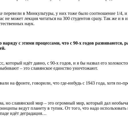
е перевели в Минкультуры, у них тоже было соотношение 1/4, и 
с не может лекция читаться на 300 студентов сразу. Так же и в 
тественных наук.
 наряду с этими процессами, что с 90-х годов развиваются, р
ей.
сс, который идёт давно, с 90-х годов, и я бы назвал его холоко
 выбивают – это славянское единство уничтожают.
али на фронте, говорили, что где-нибудь с 1943 года, хотя по-п
зма, но славянский мир – это огромный мир, который дал необы
нципы ведут планету в тупик. От того, что надо использовать м
ападе идёт деградация…