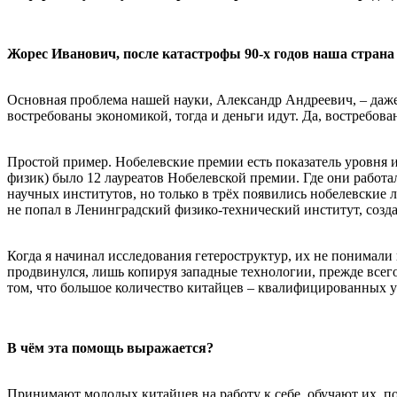
Жорес Иванович, после катастрофы 90-х годов наша страна
Основная проблема нашей науки, Александр Андреевич, – даже 
востребованы экономикой, тогда и деньги идут. Да, востребо
Простой пример. Нобелевские премии есть показатель уровня и
физик) было 12 лауреатов Нобелевской премии. Где они работа
научных институтов, но только в трёх появились нобелевские
не попал в Ленинградский физико-технический институт, созд
Когда я начинал исследования гетероструктур, их не понимали
продвинулся, лишь копируя западные технологии, прежде всего
том, что большое количество китайцев – квалифицированных 
В чём эта помощь выражается?
Принимают молодых китайцев на работу к себе, обучают их, 