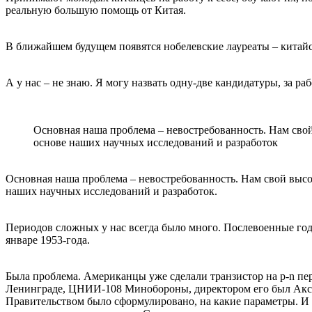
реальную большую помощь от Китая.
В ближайшем будущем появятся нобелевские лауреаты – китайс
А у нас – не знаю. Я могу назвать одну-две кандидатуры, за ра
Основная наша проблема – невостребованность. Нам свой
основе наших научных исследований и разработок
Основная наша проблема – невостребованность. Нам свой высо
наших научных исследований и разработок.
Периодов сложных у нас всегда было много. Послевоенные год
январе 1953-года.
Была проблема. Американцы уже сделали транзистор на p-n пере
Ленинграде, ЦНИИ-108 Минобороны, директором его был Аксе
Правительством было сформулировано, на какие параметры. И е