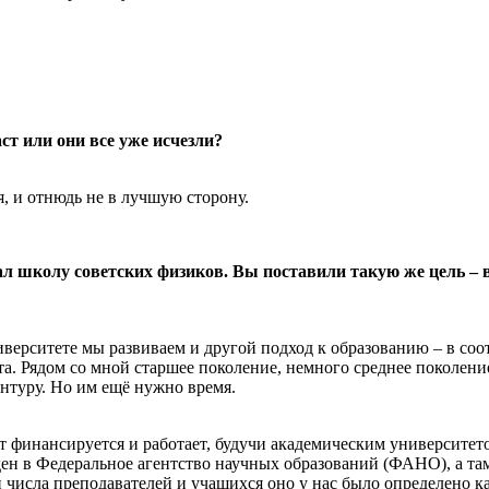
т или они все уже исчезли?
я, и отнюдь не в лучшую сторону.
дал школу советских физиков. Вы поставили такую же цель – 
верситете мы развиваем и другой подход к образованию – в соо
 Рядом со мной старшее поколение, немного среднее поколение
антуру. Но им ещё нужно время.
ет финансируется и работает, будучи академическим университето
н в Федеральное агентство научных образований (ФАНО), а там с
сла преподавателей и учащихся оно у нас было определено как 1