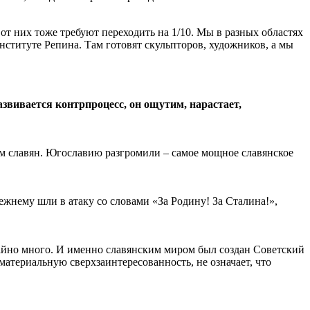
от них тоже требуют переходить на 1/10. Мы в разных областях
институте Репина. Там готовят скульпторов, художников, а мы
азвивается контрпроцесс, он ощутим, нарастает,
стом славян. Югославию разгромили – самое мощное славянское
режнему шли в атаку со словами «За Родину! За Сталина!»,
чайно много. И именно славянским миром был создан Советский
атериальную сверхзаинтересованность, не означает, что