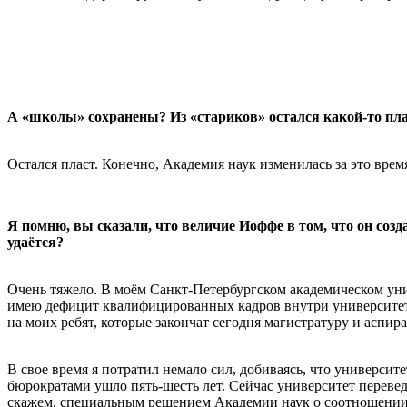
А «школы» сохранены? Из «стариков» остался какой-то плас
Остался пласт. Конечно, Академия наук изменилась за это врем
Я помню, вы сказали, что величие Иоффе в том, что он соз
удаётся?
Очень тяжело. В моём Санкт-Петербургском академическом уни
имею дефицит квалифицированных кадров внутри университета.
на моих ребят, которые закончат сегодня магистратуру и аспир
В свое время я потратил немало сил, добиваясь, что университ
бюрократами ушло пять-шесть лет. Сейчас университет переведе
скажем, специальным решением Академии наук о соотношении чи