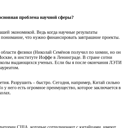
 основная проблема научной сферы?
ашей экономикой. Ведь когда научные результаты
ь понимание, что нужно финансировать завтрашние проекты.
в области физики (Николай Семёнов получил по химии, но он
оскве, в институте Иоффе в Ленинграде. В стране сотни
е школы выдающихся ученых. Если бы я после окончания ЛЭТИ
ауреатом.
летия. Разрушить – быстро. Сегодня, например, Китай сильно
о у него есть огромное преимущество, которое заключается в
колах.
боратории США, которые сотрудничают с китайцами, имеют