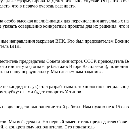
огут даже сформулировать! Действительно, спускается грантов оч
лать, что в первую очередь развивать.
ужна особо высокая квалификация для перечисления актуальных на
е указать совершенно конкретные проекты для их решения, что 
лавные направления закрывал ВПК. Кто был председателем Вое
атель ВПК.
заместитель председателя Совета министров СССР, председател
ого института (тогда ещё был жив Игорь Васильевич), позвонил
ь на нашу первую лодку. Мы сделаем вам задание».
не кандидат наук) стал разрабатывать технологию специально для
у трубку: с вами будет говорить Устинов.
на две недели выполнение этой работы. Нам нужно не к 15 октяб
сов. Мы всё сделали. Но первый заместитель председателя Совета
й, а конкретному исполнителю. Это показатель.