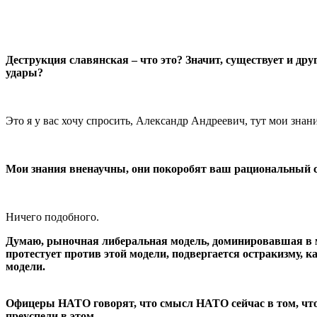
Деструкция славянская – что это? Значит, существует и д
удары?
Это я у вас хочу спросить, Александр Андреевич, тут мои знан
Мои знания вненаучны, они покоробят ваш рациональный с
Ничего подобного.
Думаю, рыночная либеральная модель, доминировавшая в мире
протестует против этой модели, подвергается остракизму, 
модели.
Офицеры НАТО говорят, что смысл НАТО сейчас в том, чтоб
преуспели в этом.