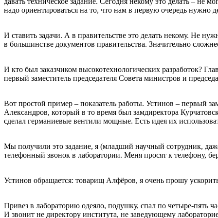
давать техническое задание. Сегодня некому это делать – не м
надо ориентироваться на то, что нам в первую очередь нужно де
И ставить задачи. А в правительстве это делать некому. Не н
в большинстве документов правительства. Значительно сложне
И кто был заказчиком высокотехнологических разработок? Г
первый заместитель председателя Совета министров и председ
Вот простой пример – показатель работы. Устинов – первый 
Александров, который в то время был замдиректора Курчатовск
сделал германиевые вентили мощные. Есть идея их использоват
Мы получили это задание, я (младший научный сотрудник, даже 
телефонный звонок в лаборатории. Меня просят к телефону, бер
Устинов обращается: товарищ Алфёров, я очень прошу ускорить 
Привез в лабораторию одеяло, подушку, спал по четыре-пять ча
И звонит не директору института, не заведующему лабораторие