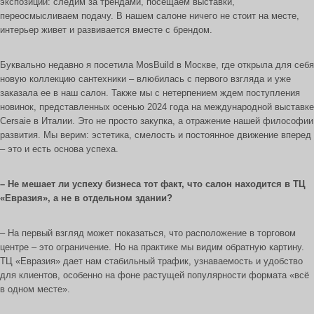
экспозиции: следим за трендами, посещаем выставки,
переосмысливаем подачу. В нашем салоне ничего не стоит на месте,
интерьер живет и развивается вместе с брендом.
Буквально недавно я посетила MosBuild в Москве, где открыла для себя
новую коллекцию сантехники – влюбилась с первого взгляда и уже
заказала ее в наш салон. Также мы с нетерпением ждем поступления
новинок, представленных осенью 2024 года на международной выставке
Cersaie в Италии. Это не просто закупка, а отражение нашей философии
развития. Мы верим: эстетика, смелость и постоянное движение вперед
– это и есть основа успеха.
– Не мешает ли успеху бизнеса тот факт, что салон находится в ТЦ
«Евразия», а не в отдельном здании?
– На первый взгляд может показаться, что расположение в торговом
центре – это ограничение. Но на практике мы видим обратную картину.
ТЦ «Евразия» дает нам стабильный трафик, узнаваемость и удобство
для клиентов, особенно на фоне растущей популярности формата «всё
в одном месте».