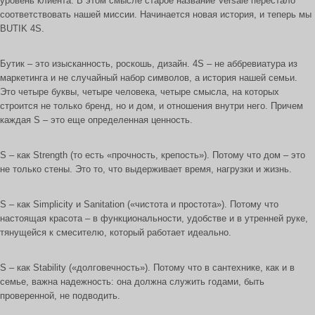
уровень клиента. В этом смысле старое название Versale перестало
соответствовать нашей миссии. Начинается новая история, и теперь мы
BUTIK 4S.
Бутик – это изысканность, роскошь, дизайн. 4S – не аббревиатура из
маркетинга и не случайный набор символов, а история нашей семьи.
Это четыре буквы, четыре человека, четыре смысла, на которых
строится не только бренд, но и дом, и отношения внутри него. Причем
каждая S – это еще определенная ценность.
S – как Strength (то есть «прочность, крепость»). Потому что дом – это
не только стены. Это то, что выдерживает время, нагрузки и жизнь.
S – как Simplicity и Sanitation («чистота и простота»). Потому что
настоящая красота – в функциональности, удобстве и в утренней руке,
тянущейся к смесителю, который работает идеально.
S – как Stability («долговечность»). Потому что в сантехнике, как и в
семье, важна надежность: она должна служить годами, быть
проверенной, не подводить.