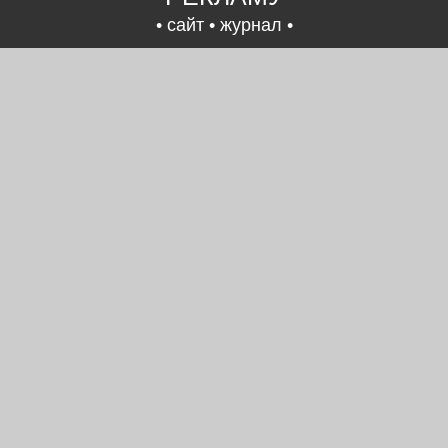
• сайт • журнал •