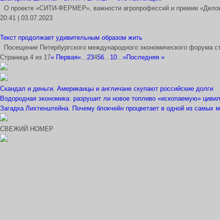
О проекте «СИТИ-ФЕРМЕР», важности агропрофессий и премии «Делов
20:41 | 03.07.2023
Текст продолжает удивительным образом жить
Посещение Петербургского международного экономического форума ста
Страница 4 из 17
« Первая
«
...
2
3
4
5
6
...
10
...
»
Последняя »
Скандал и деньги. Американцы и англичане скупают российские долги
Водородная экономика: разрушит ли новое топливо «ископаемую» циви
Загадка Лихтенштейна. Почему блокчейн процветает в одной из самых 
СВЕЖИЙ НОМЕР