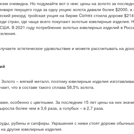
всем очевидна. Но подумайте вот о чем: цены на золото за послед
нваря текущего года за одну унцию золота давали более $2000, а 
еский рекорд: тройская унция на бирже Comex стоила дороже $214
еди стран, где чаще всего покупают золотые ювелирные изделия. 
 США. В 2021 году потребление золотых ювелирных изделий в Росс
селения.
лучаете эстетическое удовольствие и можете рассчитывать на дох
ций
. Золото – мягкий металл, поэтому ювелирные изделия изготавлива
ает, что в составе такого сплава 58,5% золота.
ми, особенно с цветными. За последние 15 лет цены на них знач
осла более чем в 3,6 раза, а голубых – в 2,7 раза.
руды, рубины и сапфиры. Украшения с ними стоят дороже обычных
 на другие ювелирные изделия.