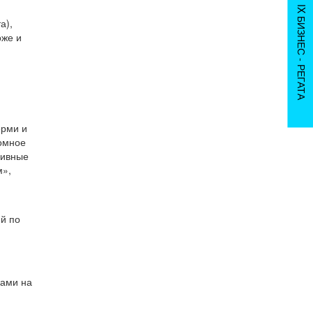
IX БИЗНЕС - РЕГАТА
а),
оже и
ерми и
ромное
зивные
м»,
й по
ками на