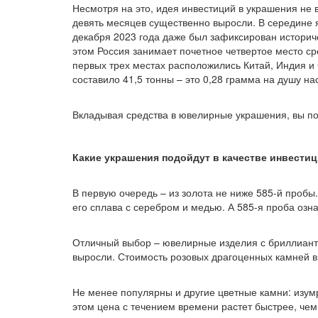
Несмотря на это, идея инвестиций в украшения не 
девять месяцев существенно выросли. В середине я
декабря 2023 года даже был зафиксирован историч
этом Россия занимает почетное четвертое место ср
первых трех местах расположились Китай, Индия и
составило 41,5 тонны – это 0,28 грамма на душу на
Вкладывая средства в ювелирные украшения, вы по
Какие украшения подойдут в качестве инвести
В первую очередь – из золота не ниже 585-й пробы
его сплава с серебром и медью. А 585-я проба означ
Отличный выбор – ювелирные изделия с бриллианта
выросли. Стоимость розовых драгоценных камней выр
Не менее популярны и другие цветные камни: изум
этом цена с течением времени растет быстрее, чем