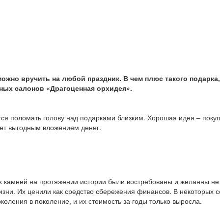
ожно вручить на любой праздник. В чем плюс такого подарка,
рных салонов «Драгоценная орхидея».
тся поломать голову над подарками близким. Хорошая идея – поку
ет выгодным вложением денег.
 камней на протяжении истории были востребованы и желанны не
жизни. Их ценили как средство сбережения финансов. В некоторых 
оления в поколение, и их стоимость за годы только выросла.