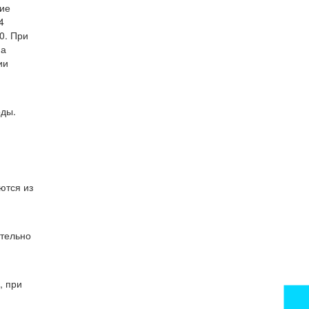
ние
4
0. При
На
ии
оды.
ются из
ительно
, при