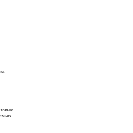
пка
 только
семьях