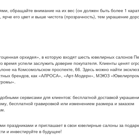
ми, обращайте внимание на их вес (он должен быть более 1 карат
 ярче его цвет и выше чистота (прозрачность), тем украшение дор
гоценная орхидея», в которую входят шесть ювелирных салонов П
это время успели заслужить доверие покупателя. Клиенты ценят ог
лоне на Комсомольском проспекте, 66. Здесь можно найти эксклю
естных брендов, как «АЛРОСА», «Арт-Модерн», МЭЮЗ «Ювелирпро
тромы».
добными сервисами для клиентов: бесплатной доставкой украшени
му, бесплатной гравировкой или изменением размера и заказом
ам.
ми праздниками и приглашает в свои ювелирные салоны за подар
ти и инвестируйте в будущее!