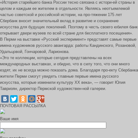
«История старейшего банка России тесно связана с истори-ей страны в
целом и каждым ее жителем в отдельности. Являясь неотъемлемой
частью советской и российской истории, на про-тяжении 175 лет
Сбербанк вносит значительный вклад в развитие и сохранение
искусства для будущих поколений. Поэтому в честь своего юбилея банк
открывает двери музеев по всей стране для бесплатного посещения».
В Перми на выставке «Русский эксперимент» представят самые первые
имена художников русского авангарда: работы Кандинского, Розановой,
Удальцовой, Гончаровой, Ларионова.
«Это те коллекции, которые сегодня представлены на всех
международных выставках, и обидно, что в силу того, что они много
ездят, их не всегда можно показать дома. Благодаря про-екту Сбербанка
жители Перми смогут увидеть главные первые имена русского
искусства, которые изменили культуру ХХ века», — говорит Юлия
Тавризян, директор Пермской художествен-ной галереи.
ПОЧТОВАЯ РАССЫЛКА
Ваше имя